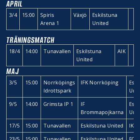
APRIL
3/4
15:00
Spiris
Växjö
Eskilstuna
Arena 1
United
TRÄNINGSMATCH
18/4
14:00
Tunavallen
Eskilstuna
AIK
United
MAJ
3/5
15:00
Norrköpings
IFK Norrköping
Eski
Idrottspark
Unit
9/5
14:00
Grimsta IP 1
IF
Eski
Brommapojkarna
Unit
17/5
15:00
Tunavallen
Eskilstuna United
IK U
23/5
15:00
Tunavallen
Eskilstuna United
FC