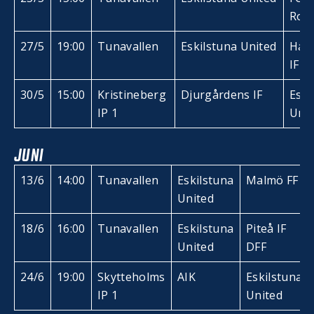
Ros
27/5
19:00
Tunavallen
Eskilstuna United
Ham
IF
30/5
15:00
Kristineberg
Djurgårdens IF
Eski
IP 1
Unit
JUNI
13/6
14:00
Tunavallen
Eskilstuna
Malmö FF
United
18/6
16:00
Tunavallen
Eskilstuna
Piteå IF
United
DFF
24/6
19:00
Skytteholms
AIK
Eskilstuna
IP 1
United