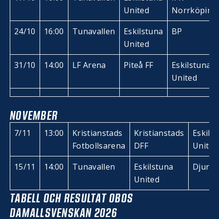
United
Norrköping
24/10
16:00
Tunavallen
Eskilstuna
BP
United
31/10
14:00
LF Arena
Piteå FF
Eskilstuna
United
NOVEMBER
7/11
13:00
Kristianstads
Kristianstads
Eskils
Fotbollsarena
DFF
United
15/11
14:00
Tunavallen
Eskilstuna
Djurg
United
TABELL OCH RESULTAT OBOS
DAMALLSVENSKAN 2026