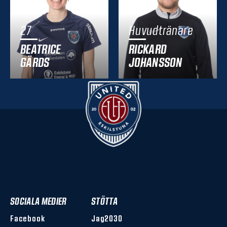
27
Huvudtränare
BEATRICE
RICKARD
GÄRDS
JOHANSSON
SOCIALA MEDIER
STÖTTA
Facebook
Jag2030