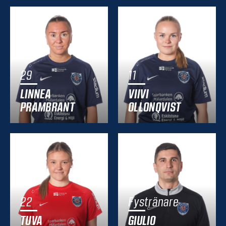
29
11
LINNEA
VIIVI
PRAMBRANT
OLLONQVIST
22
Fystränare
TUVA
GIULIO