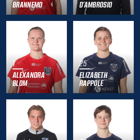
BRANNEMO
D’AMBROSIO
1
25
ALEXANDRA
ELIZABETH
BLOM
RAPPOLE