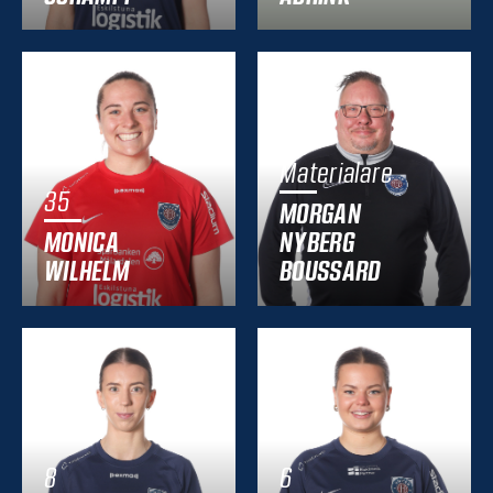
Materialare
35
MORGAN
MONICA
NYBERG
WILHELM
BOUSSARD
8
6