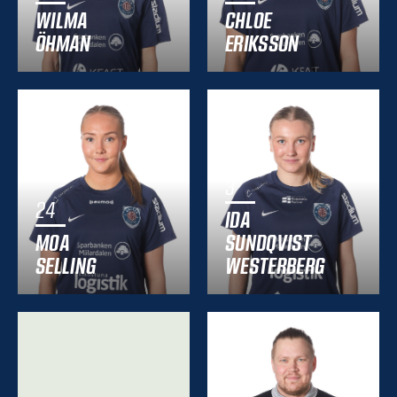
WILMA
CHLOE
ÖHMAN
ERIKSSON
3
24
IDA
MOA
SUNDQVIST
SELLING
WESTERBERG