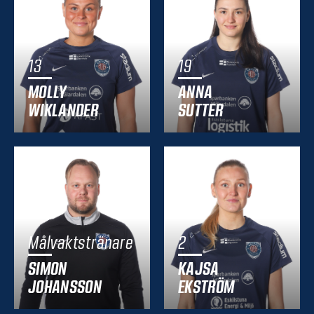
13
19
MOLLY
ANNA
WIKLANDER
SUTTER
Målvaktstränare
2
SIMON
KAJSA
JOHANSSON
EKSTRÖM