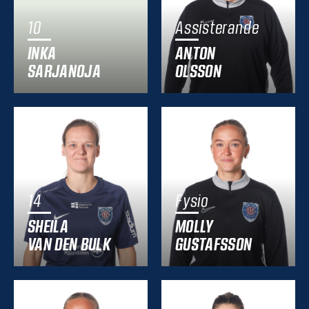
10
Assisterande
INKA
ANTON
SARJANOJA
OLSSON
14
Fysio
SHEILA
MOLLY
VAN DEN BULK
GUSTAFSSON