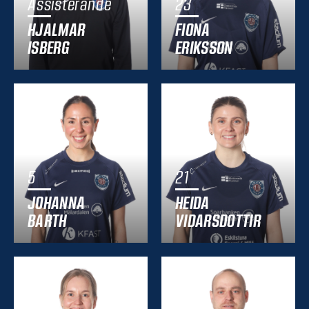
Assisterande
23
HJALMAR
FIONA
ISBERG
ERIKSSON
5
21
JOHANNA
HEIDA
BARTH
VIDARSDOTTIR