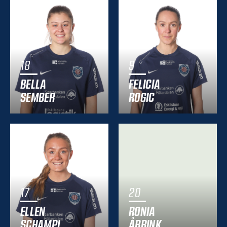
18
9
BELLA
FELICIA
SEMBER
ROGIC
17
20
ELLEN
RONIA
SCHAMPI
ÅBRINK