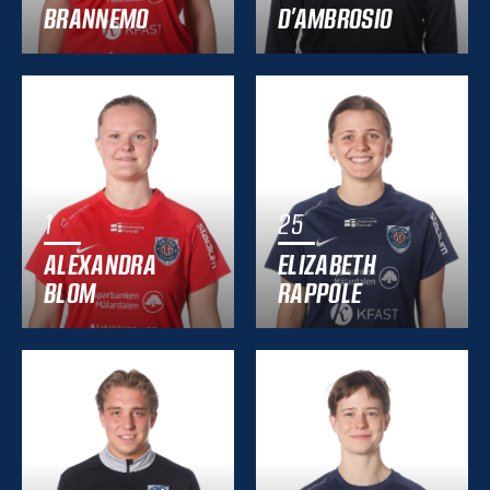
BRANNEMO
D’AMBROSIO
1
25
ALEXANDRA
ELIZABETH
BLOM
RAPPOLE