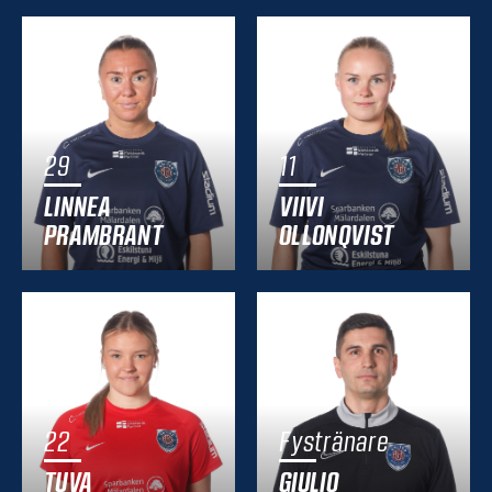
29
11
LINNEA
VIIVI
PRAMBRANT
OLLONQVIST
22
Fystränare
TUVA
GIULIO