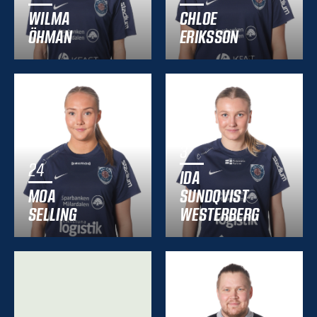
WILMA
CHLOE
ÖHMAN
ERIKSSON
3
24
IDA
MOA
SUNDQVIST
SELLING
WESTERBERG