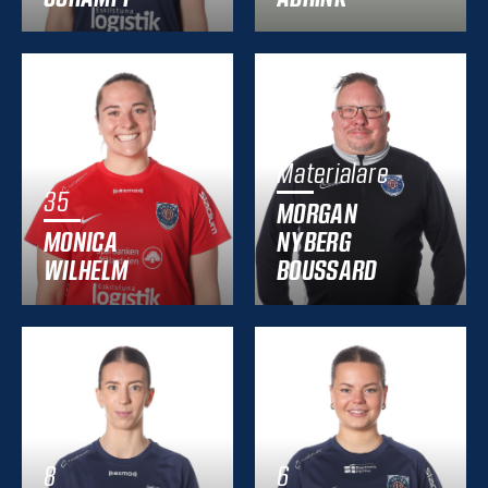
Materialare
35
MORGAN
MONICA
NYBERG
WILHELM
BOUSSARD
8
6