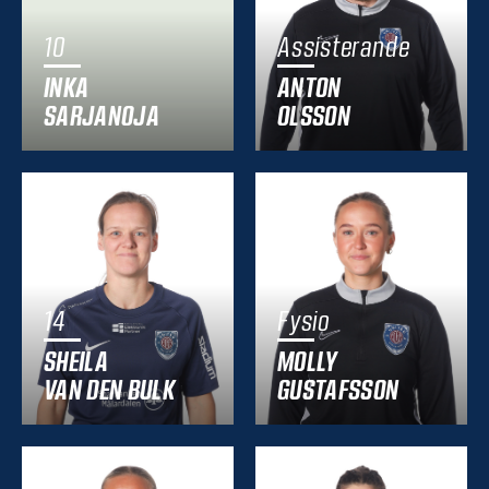
10
Assisterande
INKA
ANTON
SARJANOJA
OLSSON
14
Fysio
SHEILA
MOLLY
VAN DEN BULK
GUSTAFSSON