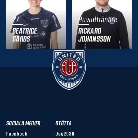
27
Huvudtränare
BEATRICE
RICKARD
GÄRDS
JOHANSSON
SOCIALA MEDIER
STÖTTA
Facebook
Jag2030