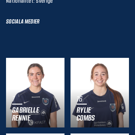
Nationalitet: Sverige
SOCIALA MEDIER
7
16
GABRIELLE
RYLIE
RENNIE
COMBS