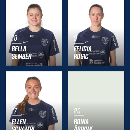
18
9
BELLA
FELICIA
SEMBER
ROGIC
17
20
ELLEN
RONIA
SCHAMPI
ÅBRINK