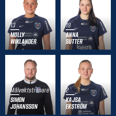
13
19
MOLLY
ANNA
WIKLANDER
SUTTER
Målvaktstränare
2
SIMON
KAJSA
JOHANSSON
EKSTRÖM