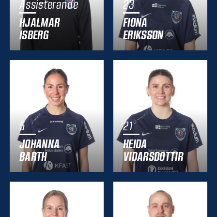
Assisterande
23
HJALMAR
FIONA
ISBERG
ERIKSSON
5
21
JOHANNA
HEIDA
BARTH
VIDARSDOTTIR