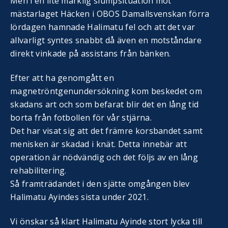
Men i en lite märklig slumpsituation mot
mästarlaget Häcken i OBOS Damallsvenskan förra
lördagen hamnade Halimatu fel och att det var
allvarligt syntes snabbt då även en motståndare
direkt vinkade på assistans från bänken.
Efter att ha genomgått en
magnetröntgenundersökning kom beskedet om
skadans art och som befarat blir det en lång tid
borta från fotbollen för vår stjärna.
Det har visat sig att det främre korsbandet samt
menisken är skadad i knät. Detta innebär att
operation är nödvändig och det följs av en lång
rehabilitering.
Så framträdandet i den sjätte omgången blev
Halimatu Ayindes sista under 2021.
Vi önskar så klart Halimatu Ayinde stort lycka till