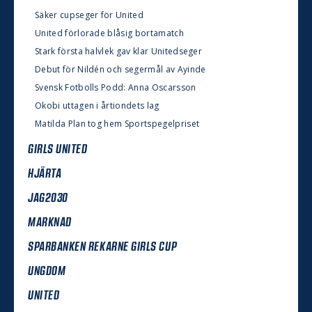
Säker cupseger för United
United förlorade blåsig bortamatch
Stark första halvlek gav klar Unitedseger
Debut för Nildén och segermål av Ayinde
Svensk Fotbolls Podd: Anna Oscarsson
Okobi uttagen i årtiondets lag
Matilda Plan tog hem Sportspegelpriset
GIRLS UNITED
HJÄRTA
JAG2030
MARKNAD
SPARBANKEN REKARNE GIRLS CUP
UNGDOM
UNITED