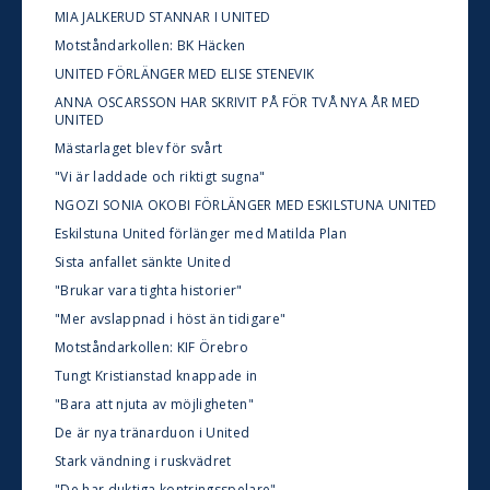
MIA JALKERUD STANNAR I UNITED
Motståndarkollen: BK Häcken
UNITED FÖRLÄNGER MED ELISE STENEVIK
ANNA OSCARSSON HAR SKRIVIT PÅ FÖR TVÅ NYA ÅR MED
UNITED
Mästarlaget blev för svårt
"Vi är laddade och riktigt sugna"
NGOZI SONIA OKOBI FÖRLÄNGER MED ESKILSTUNA UNITED
Eskilstuna United förlänger med Matilda Plan
Sista anfallet sänkte United
"Brukar vara tighta historier"
"Mer avslappnad i höst än tidigare"
Motståndarkollen: KIF Örebro
Tungt Kristianstad knappade in
"Bara att njuta av möjligheten"
De är nya tränarduon i United
Stark vändning i ruskvädret
"De har duktiga kontringsspelare"