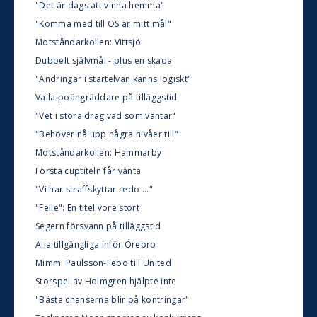
"Det är dags att vinna hemma"
"Komma med till OS är mitt mål"
Motståndarkollen: Vittsjö
Dubbelt självmål - plus en skada
"Ändringar i startelvan känns logiskt"
Vaila poängräddare på tilläggstid
"Vet i stora drag vad som väntar"
"Behöver nå upp några nivåer till"
Motståndarkollen: Hammarby
Första cuptiteln får vänta
"Vi har straffskyttar redo ..."
"Felle": En titel vore stort
Segern försvann på tilläggstid
Alla tillgängliga inför Örebro
Mimmi Paulsson-Febo till United
Storspel av Holmgren hjälpte inte
"Bästa chanserna blir på kontringar"