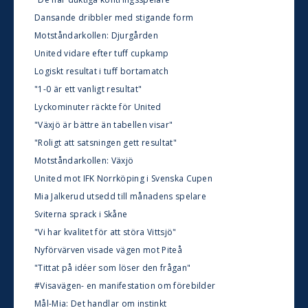
Dansande dribbler med stigande form
Motståndarkollen: Djurgården
United vidare efter tuff cupkamp
Logiskt resultat i tuff bortamatch
"1-0 är ett vanligt resultat"
Lyckominuter räckte för United
"Växjö är bättre än tabellen visar"
"Roligt att satsningen gett resultat"
Motståndarkollen: Växjö
United mot IFK Norrköping i Svenska Cupen
Mia Jalkerud utsedd till månadens spelare
Sviterna sprack i Skåne
"Vi har kvalitet för att störa Vittsjö"
Nyförvärven visade vägen mot Piteå
"Tittat på idéer som löser den frågan"
#Visavägen- en manifestation om förebilder
Mål-Mia: Det handlar om instinkt