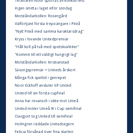
Tecknaren Noor sporras av konkurrens
Ingen smitta i laget inför söndag
Motståndarkollen: Rosengård
Välförtjänt första trepoängare i Piteå
"Nytt Piteå med samma karaktärsdrag"
Kryss i lovande Unitedpremiär
"Håll koll på två med spetskvalitéer"
"Kommit till ett väldigt hungrigt lag"
Motståndarkollen: Kristianstad
Säsongspremiär = Uniteds årskort
Många fick speltid i genrepet
Noor Eckhoff ansluter till United
United till sin första cupfinal
Anna har revansch i sikte mot Umeå
United möter Umeå IK i Cup-semifinal
Oavgjort tog United till semifinal
Holmgren räddade Unitedsegern
Felicia förvånad över fina starten