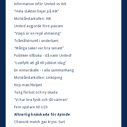
Information inför United vs AIK
"Hela släkten hejar på AIK"
Motståndarkollen: AIK
United avgjorde före pausen
"Växjö är en rejäl utmaning"
Tvåmålstriumf i underkant
"Många saker var bra senast"
Publiken tillbaka - då vann United!
"Lustfyllt att gå till jobbet idag"
En vinnarskalle - i alla sammanhang
Motståndarkollen: Linköping
Köp matchbiljett
Tung förlust och ny skada
"Vi har bra fysik och tål värmen"
Fem spelare till U23
Allvarlig knäskada för Ayinde
Chansrik match gav kryss: Surt