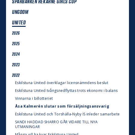
SPARBANKEN REKARNE GIRLS CUP
UNGDOM
UNITED
2026
2025
2024
2023
2022
Eskilstuna United överklagar licensnämndens beslut
Eskilstuna United tvångsnedflyttas trots ekonomi i balans
Vinnarna i billotteriet
Åsa Kalmerén slutar som försäljningsansvarig
Eskilstuna United och Torshälla-Nyby IS inleder samarbete
SANDI HADDAD SHARRO GÅR VIDARE TILL NYA
UTMANINGAR
Många vill ha kvar Eskilstuna United