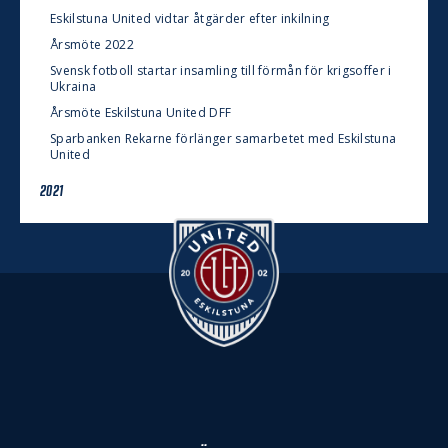
Eskilstuna United vidtar åtgärder efter inkilning
Årsmöte 2022
Svensk fotboll startar insamling till förmån för krigsoffer i
Ukraina
Årsmöte Eskilstuna United DFF
Sparbanken Rekarne förlänger samarbetet med Eskilstuna
United
2021