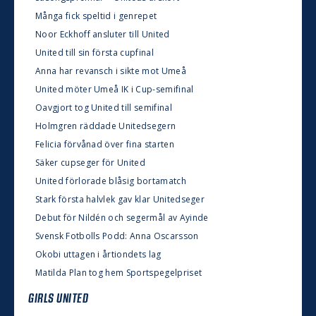
Många fick speltid i genrepet
Noor Eckhoff ansluter till United
United till sin första cupfinal
Anna har revansch i sikte mot Umeå
United möter Umeå IK i Cup-semifinal
Oavgjort tog United till semifinal
Holmgren räddade Unitedsegern
Felicia förvånad över fina starten
Säker cupseger för United
United förlorade blåsig bortamatch
Stark första halvlek gav klar Unitedseger
Debut för Nildén och segermål av Ayinde
Svensk Fotbolls Podd: Anna Oscarsson
Okobi uttagen i årtiondets lag
Matilda Plan tog hem Sportspegelpriset
GIRLS UNITED