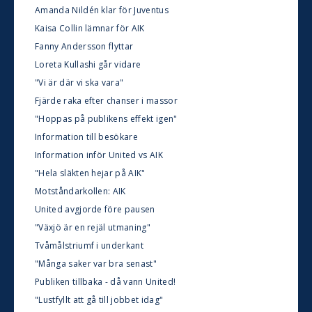
Amanda Nildén klar för Juventus
Kaisa Collin lämnar för AIK
Fanny Andersson flyttar
Loreta Kullashi går vidare
"Vi är där vi ska vara"
Fjärde raka efter chanser i massor
"Hoppas på publikens effekt igen"
Information till besökare
Information inför United vs AIK
"Hela släkten hejar på AIK"
Motståndarkollen: AIK
United avgjorde före pausen
"Växjö är en rejäl utmaning"
Tvåmålstriumf i underkant
"Många saker var bra senast"
Publiken tillbaka - då vann United!
"Lustfyllt att gå till jobbet idag"