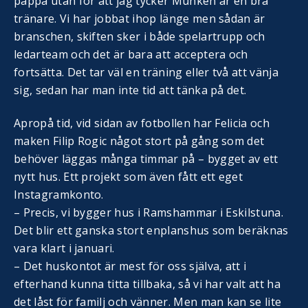
pappa utan för att jag tycker Munken är en bra
tränare. Vi har jobbat ihop länge men sådan är
branschen, skiften sker i både spelartrupp och
ledarteam och det är bara att acceptera och
fortsätta. Det tar väl en träning eller två att vänja
sig, sedan har man inte tid att tänka på det.
Apropå tid, vid sidan av fotbollen har Felicia och
maken Filip Rogic något stort på gång som det
behöver läggas många timmar på – bygget av ett
nytt hus. Ett projekt som även fått ett eget
Instagramkonto.
– Precis, vi bygger hus i Ramshammar i Eskilstuna.
Det blir ett ganska stort enplanshus som beräknas
vara klart i januari.
– Det huskontot är mest för oss själva, att i
efterhand kunna titta tillbaka, så vi har valt att ha
det låst för familj och vänner. Men man kan se lite