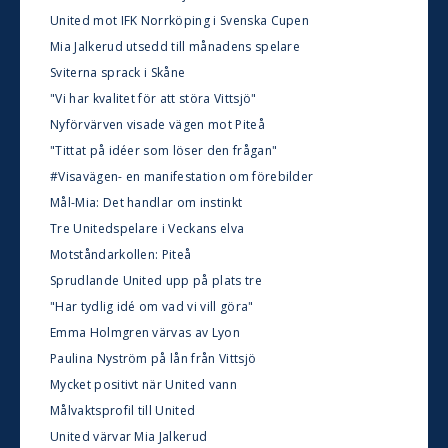
United mot IFK Norrköping i Svenska Cupen
Mia Jalkerud utsedd till månadens spelare
Sviterna sprack i Skåne
"Vi har kvalitet för att störa Vittsjö"
Nyförvärven visade vägen mot Piteå
"Tittat på idéer som löser den frågan"
#Visavägen- en manifestation om förebilder
Mål-Mia: Det handlar om instinkt
Tre Unitedspelare i Veckans elva
Motståndarkollen: Piteå
Sprudlande United upp på plats tre
"Har tydlig idé om vad vi vill göra"
Emma Holmgren värvas av Lyon
Paulina Nyström på lån från Vittsjö
Mycket positivt när United vann
Målvaktsprofil till United
United värvar Mia Jalkerud