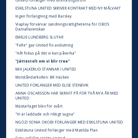
United förlänger med Emma Engström
ESKILSTUNA UNITED SKRIVER KONTRAKT MED NY MÅLVAKT
Ingen förlängning med Barsley
Viaplay förvärvar sändningsrättigheterna för OBOS
Damallsvenskan
EMELIE LUNDBERG SLUTAR
"Felle" gav United fin avslutning
"Allt fokus på det vi kan påverka"
"Jättestolt om vi blir trea"
MIA JALKERUD STANNAR I UNITED
Motståndarkollen: BK Häcken
UNITED FÖRLÄNGER MED ELISE STENEVIK
ANNA OSCARSSON HAR SKRIVIT PÅ FÖR TVÅ NYA ÅR MED
UNITED
Mästarlaget blev för svårt
"Vi är laddade och riktigt sugna"
NGOZI SONIA OKOBI FÖRLÄNGER MED ESKILSTUNA UNITED
Eskilstuna United förlänger med Matilda Plan