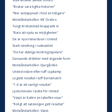
Sista anfallet sänkte United
"Brukar vara tighta historier"
"Mer avslappnad i höst än tidigare"
Motståndarkollen: KIF Örebro
Tungt Kristianstad knappade in
"Bara att njuta av möjligheten"
De är nya tränarduon i United
Stark vändning i ruskvädret
"De har duktiga kontringsspelare"
Dansande dribbler med stigande form
Motståndarkollen: Djurgården
United vidare efter tuff cupkamp
Logiskt resultat i tuff bortamatch
"1-0 är ett vanligt resultat"
Lyckominuter räckte för United
"Växjö är bättre än tabellen visar"
"Roligt att satsningen gett resultat"
Motståndarkollen: Växjö