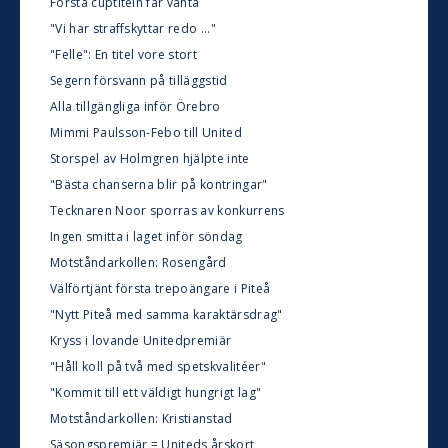
Första cuptiteln får vänta
"Vi har straffskyttar redo ..."
"Felle": En titel vore stort
Segern försvann på tilläggstid
Alla tillgängliga inför Örebro
Mimmi Paulsson-Febo till United
Storspel av Holmgren hjälpte inte
"Bästa chanserna blir på kontringar"
Tecknaren Noor sporras av konkurrens
Ingen smitta i laget inför söndag
Motståndarkollen: Rosengård
Välförtjänt första trepoängare i Piteå
"Nytt Piteå med samma karaktärsdrag"
Kryss i lovande Unitedpremiär
"Håll koll på två med spetskvalitéer"
"Kommit till ett väldigt hungrigt lag"
Motståndarkollen: Kristianstad
Säsongspremiär = Uniteds årskort