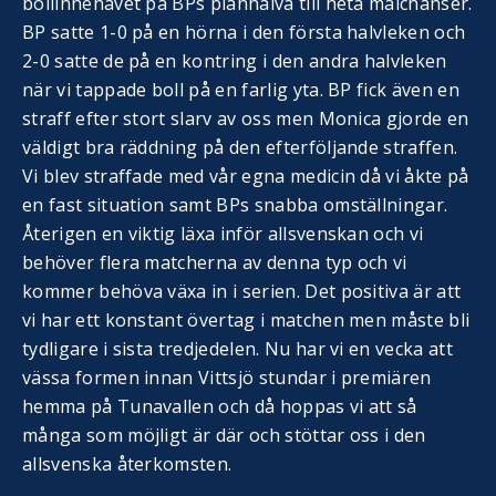
bollinnehavet på BPs planhalva till heta målchanser.
BP satte 1-0 på en hörna i den första halvleken och
2-0 satte de på en kontring i den andra halvleken
när vi tappade boll på en farlig yta. BP fick även en
straff efter stort slarv av oss men Monica gjorde en
väldigt bra räddning på den efterföljande straffen.
Vi blev straffade med vår egna medicin då vi åkte på
en fast situation samt BPs snabba omställningar.
Återigen en viktig läxa inför allsvenskan och vi
behöver flera matcherna av denna typ och vi
kommer behöva växa in i serien. Det positiva är att
vi har ett konstant övertag i matchen men måste bli
tydligare i sista tredjedelen. Nu har vi en vecka att
vässa formen innan Vittsjö stundar i premiären
hemma på Tunavallen och då hoppas vi att så
många som möjligt är där och stöttar oss i den
allsvenska återkomsten.