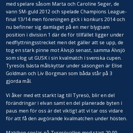
med spelare såsom Marta och Caroline Seger, de
vann SM-guld 2012 och spelade Champions League-
final 13/14 men föreningen gick i konkurs 2014 och
nu befinner sig damlaget på en mer blygsam
position i division 1 där de för tillfället ligger under
nedflyttningsstrecket men det gäller att se upp, de
tog en stark pinne mot Älvsjö senast, samma Älvsjö
som slog ut GUSK i sin kvalmatch i svenska cupen.
Tyresös bästa målskyttar under säsongen är Elise
Goldman och Liv Borgman som båda står på 3
gjorda mål.
Vi åker med ett starkt lag till Tyresö, blir en del
förändringar i elvan samt en del planerade byten i
paus men för oss är det viktigt att vi tar oss vidare
för att få den avgörande kvalmatchen under hösten.
Matchen spelas på Tyresövallen med start 20.00.