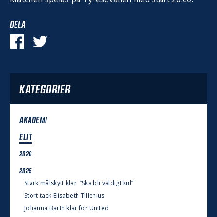
DELA
KATEGORIER
AKADEMI
ELIT
2026
2025
Stark målskytt klar: ”Ska bli väldigt kul”
Stort tack Elisabeth Tillenius
Johanna Barth klar för United