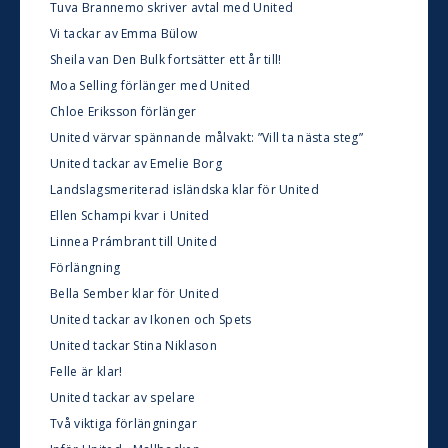
Tuva Brannemo skriver avtal med United
Vi tackar av Emma Bülow
Sheila van Den Bulk fortsätter ett år till!
Moa Selling förlänger med United
Chloe Eriksson förlänger
United värvar spännande målvakt: ”Vill ta nästa steg”
United tackar av Emelie Borg
Landslagsmeriterad isländska klar för United
Ellen Schampi kvar i United
Linnea Prámbrant till United
Förlängning
Bella Sember klar för United
United tackar av Ikonen och Spets
United tackar Stina Niklason
Felle är klar!
United tackar av spelare
Två viktiga förlängningar