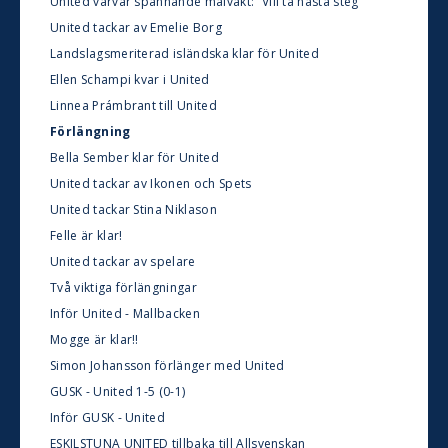
United värvar spännande målvakt: ”Vill ta nästa steg”
United tackar av Emelie Borg
Landslagsmeriterad isländska klar för United
Ellen Schampi kvar i United
Linnea Prámbrant till United
Förlängning
Bella Sember klar för United
United tackar av Ikonen och Spets
United tackar Stina Niklason
Felle är klar!
United tackar av spelare
Två viktiga förlängningar
Inför United - Mallbacken
Mogge är klar!!
Simon Johansson förlänger med United
GUSK - United 1-5 (0-1)
Inför GUSK - United
ESKILSTUNA UNITED tillbaka till Allsvenskan