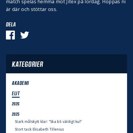
match spelas hemma mot Jitex på lördag. Hoppas ni
är där och stöttar oss.
DELA
KATEGORIER
AKADEMI
ELIT
2026
2025
Stark målskytt klar: ”Ska bli väldigt kul”
Stort tack Elisabeth Tillenius