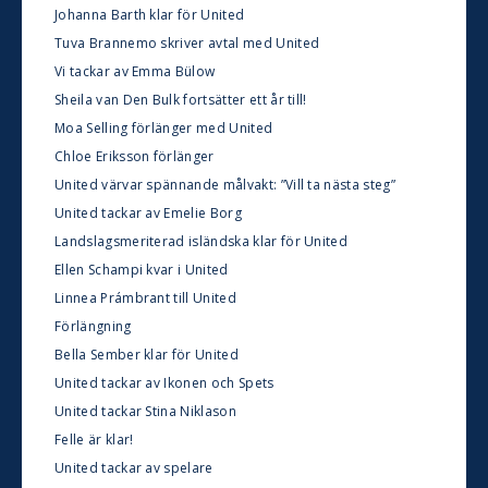
Johanna Barth klar för United
Tuva Brannemo skriver avtal med United
Vi tackar av Emma Bülow
Sheila van Den Bulk fortsätter ett år till!
Moa Selling förlänger med United
Chloe Eriksson förlänger
United värvar spännande målvakt: ”Vill ta nästa steg”
United tackar av Emelie Borg
Landslagsmeriterad isländska klar för United
Ellen Schampi kvar i United
Linnea Prámbrant till United
Förlängning
Bella Sember klar för United
United tackar av Ikonen och Spets
United tackar Stina Niklason
Felle är klar!
United tackar av spelare