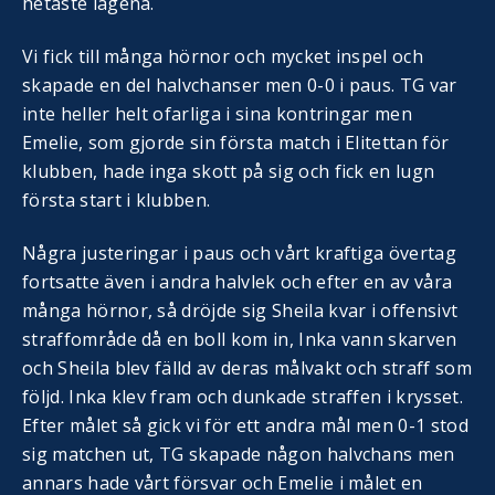
hetaste lägena.
Vi fick till många hörnor och mycket inspel och
skapade en del halvchanser men 0-0 i paus. TG var
inte heller helt ofarliga i sina kontringar men
Emelie, som gjorde sin första match i Elitettan för
klubben, hade inga skott på sig och fick en lugn
första start i klubben.
Några justeringar i paus och vårt kraftiga övertag
fortsatte även i andra halvlek och efter en av våra
många hörnor, så dröjde sig Sheila kvar i offensivt
straffområde då en boll kom in, Inka vann skarven
och Sheila blev fälld av deras målvakt och straff som
följd. Inka klev fram och dunkade straffen i krysset.
Efter målet så gick vi för ett andra mål men 0-1 stod
sig matchen ut, TG skapade någon halvchans men
annars hade vårt försvar och Emelie i målet en