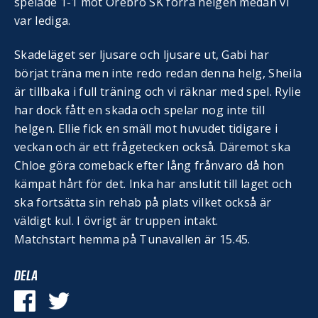
spelade 1-1 mot Örebro SK förra helgen medan vi
var lediga.
Skadeläget ser ljusare och ljusare ut, Gabi har
börjat träna men inte redo redan denna helg, Sheila
är tillbaka i full träning och vi räknar med spel. Rylie
har dock fått en skada och spelar nog inte till
helgen. Ellie fick en smäll mot huvudet tidigare i
veckan och är ett frågetecken också. Däremot ska
Chloe göra comeback efter lång frånvaro då hon
kämpat hårt för det. Inka har anslutit till laget och
ska fortsätta sin rehab på plats vilket också är
väldigt kul. I övrigt är truppen intakt.
Matchstart hemma på Tunavallen är 15.45.
DELA