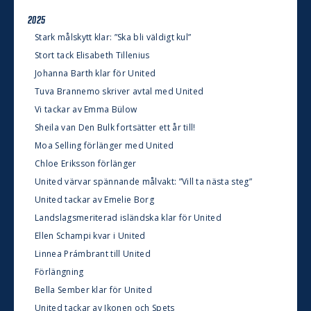
2025
Stark målskytt klar: ”Ska bli väldigt kul”
Stort tack Elisabeth Tillenius
Johanna Barth klar för United
Tuva Brannemo skriver avtal med United
Vi tackar av Emma Bülow
Sheila van Den Bulk fortsätter ett år till!
Moa Selling förlänger med United
Chloe Eriksson förlänger
United värvar spännande målvakt: ”Vill ta nästa steg”
United tackar av Emelie Borg
Landslagsmeriterad isländska klar för United
Ellen Schampi kvar i United
Linnea Prámbrant till United
Förlängning
Bella Sember klar för United
United tackar av Ikonen och Spets