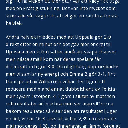
sig 1-0 halvleken ut. Mer otur var att Riley fick utgå
med en kraftig stukning. Det var inte mycket som
studsade vår väg trots att vi gör en rätt bra första
halvlek.
Andra halvlek inleddes med att Uppsala gör 2-0
direkt efter en minut och det gav mer energi till
Uppsala men vi fortsätter ändå att skapa chanser
men nästa smäll kom när deras spelare får
drömträff och gör 3-0. Otroligt tung uppförsbacke
men vi samlar ny energi och Emma B gör 3-1, fint
framspelad av Wilma och vi har fler lägen att
reducera med bland annat dubbelchans av Felicia
men tyvärr i stolpen. 4-1 görs i slutet av matchen
och resultatet är inte bra men ser man siffrorna
bakom resultatet så visar den att resultatet ljuger
en del, vi har 16-8 i avslut, vi har 2,39 i förväntade
mål mot deras 1,28, bollinnehavet är jämnt fördelat