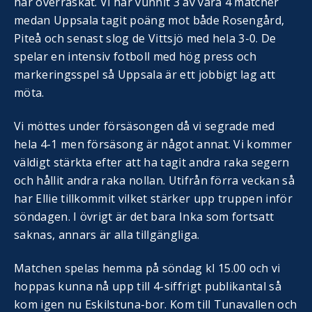
har överraskat. Vi har vunnit 3 av våra 4 matcher
medan Uppsala tagit poäng mot både Rosengård,
Piteå och senast slog de Vittsjö med hela 3-0. De
spelar en intensiv fotboll med hög press och
markeringsspel så Uppsala är ett jobbigt lag att
möta.
Vi möttes under försäsongen då vi segrade med
hela 4-1 men försäsong är något annat. Vi kommer
väldigt stärkta efter att ha tagit andra raka segern
och hållit andra raka nollan. Utifrån förra veckan så
har Ellie tillkommit vilket stärker upp truppen inför
söndagen. I övrigt är det bara Inka som fortsatt
saknas, annars är alla tillgängliga.
Matchen spelas hemma på söndag kl 15.00 och vi
hoppas kunna nå upp till 4-siffrigt publikantal så
kom igen nu Eskilstuna-bor. Kom till Tunavallen och