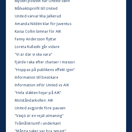
Mycket positivt när United vann
Målvaktsprofil till United
United värvar Mia Jalkerud
Amanda Nildén klar för Juventus
Kaisa Collin lämnar för AIK
Fanny Andersson flyttar
Loreta Kullashi går vidare
"Vi är där vi ska vara"
Fjärde raka efter chanser i massor
"Hoppas på publikens effekt igen"
Information till besökare
Information inför United vs AIK
"Hela släkten hejar på AIK"
Motståndarkollen: AIK
United avgjorde före pausen
"Växjö är en rejäl utmaning"
Tvåmålstriumf i underkant
"Många saker var bra senast"