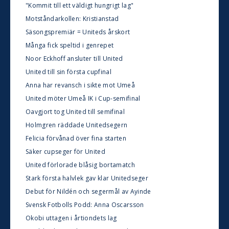
"Kommit till ett väldigt hungrigt lag"
Motståndarkollen: Kristianstad
Säsongspremiär = Uniteds årskort
Många fick speltid i genrepet
Noor Eckhoff ansluter till United
United till sin första cupfinal
Anna har revansch i sikte mot Umeå
United möter Umeå IK i Cup-semifinal
Oavgjort tog United till semifinal
Holmgren räddade Unitedsegern
Felicia förvånad över fina starten
Säker cupseger för United
United förlorade blåsig bortamatch
Stark första halvlek gav klar Unitedseger
Debut för Nildén och segermål av Ayinde
Svensk Fotbolls Podd: Anna Oscarsson
Okobi uttagen i årtiondets lag