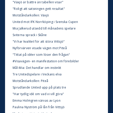
"Växjö är bättre än tabellen visar"
"Roligt att satsningen gett resultat"
Motståndarkollen: Växjö
United mot IFK Norrköping i Svenska Cupen
Mia Jalkerud utsedd till månadens spelare
Sviterna sprack i Skåne
"Vi har kvalitet för att störa Vittsjö"
Nyförvärven visade vägen mot Piteå
"Tittat på idéer som löser den frågan"
#Visavägen- en manifestation om förebilder
Mål-Mia: Det handlar om instinkt
Tre Unitedspelare i Veckans elva
Motståndarkollen: Piteå
Sprudlande United upp på plats tre
"Har tydlig idé om vad vi vill göra"
Emma Holmgren värvas av Lyon
Paulina Nyström på lån från Vittsjö