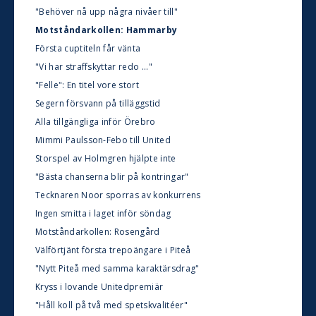
"Behöver nå upp några nivåer till"
Motståndarkollen: Hammarby
Första cuptiteln får vänta
"Vi har straffskyttar redo ..."
"Felle": En titel vore stort
Segern försvann på tilläggstid
Alla tillgängliga inför Örebro
Mimmi Paulsson-Febo till United
Storspel av Holmgren hjälpte inte
"Bästa chanserna blir på kontringar"
Tecknaren Noor sporras av konkurrens
Ingen smitta i laget inför söndag
Motståndarkollen: Rosengård
Välförtjänt första trepoängare i Piteå
"Nytt Piteå med samma karaktärsdrag"
Kryss i lovande Unitedpremiär
"Håll koll på två med spetskvalitéer"