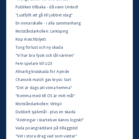
Publiken tillbaka - då vann United!
"Lustfyllt att gå till jobbet idag"
En vinnarskalle - i alla sammanhang
Motståndarkollen: Linköping
Köp matchbiljett
Tung förlust och ny skada
"Vi har bra fysik och tål värmen"
Fem spelare till U23
Allvarlig knäskada för Ayinde
Chansrik match gav kryss: Surt
"Det är dags att vinna hemma"
"Komma med till OS är mitt mål"
Motståndarkollen: Vittsjö
Dubbelt självmål - plus en skada
"Ändringar i startelvan känns logiskt"
Vaila poängräddare på tilläggstid
"Vet i stora drag vad som väntar"