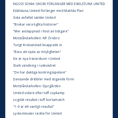
NGOZI SONIA OKOBI FÖRLÄNGER MED ESKILSTUNA UNITED
Eskilstuna United förlänger med Matilda Plan
Sista anfallet sänkte United
"Brukar vara tighta historier"
"Mer avslappnad i höst än tidigare"
Motståndarkollen: KIF Örebro
Tungt Kristianstad knappade in
"Bara att njuta av möjligheten"
De är nya tränarduon i United
Stark vändning i ruskvädret
"De har duktiga kontringsspelare"
Dansande dribbler med stigande form
Motståndarkollen: Djurgården
United vidare efter tuff cupkamp
Logiskt resultat i tuff bortamatch
"1-0 är ett vanligt resultat"
Lyckominuter räckte för United