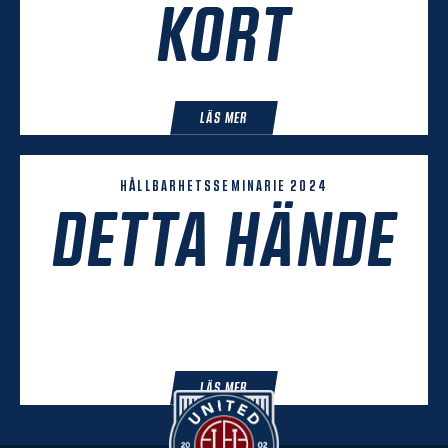
KORT
LÄS MER
HÅLLBARHETSSEMINARIE 2024
DETTA HÄNDE
LÄS MER