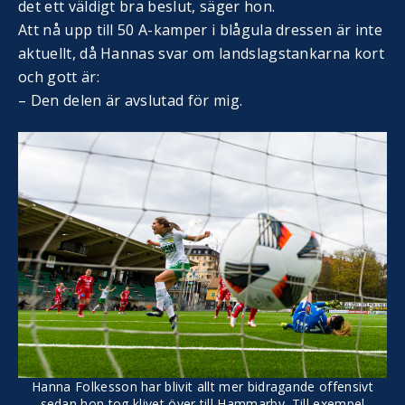
det ett väldigt bra beslut, säger hon.
Att nå upp till 50 A-kamper i blågula dressen är inte
aktuellt, då Hannas svar om landslagstankarna kort
och gott är:
– Den delen är avslutad för mig.
Hanna Folkesson har blivit allt mer bidragande offensivt
sedan hon tog klivet över till Hammarby. Till exempel