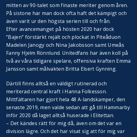
mitten av 90-talet som finaste meriter genom åren.
På sistone har man dock ofta haft det kämpigt och
även varit ur den högsta serien till och från.
Efter avancemanget på hösten 2020 har dock
”Bajen” förstärkt rejält och plockat in Piteåduon
Madelen Janogy och Nina Jakobsson samt Umeås
Fanny Hjelm Rönnlund. Unitedfans har även koll på
två av våra tidigare spelare, offensiva kraften Emma
Jansson samt målvakten Britta Elsert Gynning.
Därtill finns alltså en väldigt rutinerad och
meriterad central kraft i Hanna Folkesson.
Mittfältaren har gjort hela 48 A-landskamper, den
senaste 2019, men valde sedan att gå till Hammarby
inför 2020 då laget alltså huserade i Elitettan.
– Det kändes rätt för mig då, även om det var en
division lägre. Och det har visat sig att för mig var