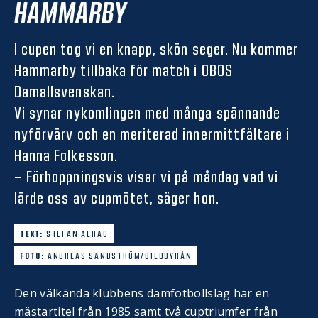
HAMMARBY
I cupen tog vi en knapp, skön seger. Nu kommer
Hammarby tillbaka för match i OBOS
Damallsvenskan.
Vi synar nykomlingen med många spännande
nyförvärv och en meriterad innermittfältare i
Hanna Folkesson.
– Förhoppningsvis visar vi på måndag vad vi
lärde oss av cupmötet, säger hon.
TEXT:
STEFAN ALHAG
FOTO:
ANDREAS SANDSTRÖM/BILDBYRÅN
Den välkända klubbens damfotbollslag har en
mästartitel från 1985 samt två cuptriumfer från