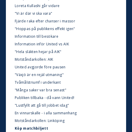
Loreta Kullashi går vidare
"Vi är där vi ska vara"
Fjärde raka efter chanser i massor
"Hoppas på publikens effekt igen"
Information till besökare
Information inför United vs AIK
"Hela släkten hejar på AIK"
Motståndarkollen: AIK
United avgjorde före pausen
"Växjö är en rejäl utmaning"
Tvåmålstriumf i underkant
"Många saker var bra senast"
Publiken tillbaka - då vann United!
"Lustfyllt att gå till jobbet idag"
En vinnarskalle - i alla sammanhang
Motståndarkollen: Linköping
Köp matchbiljett