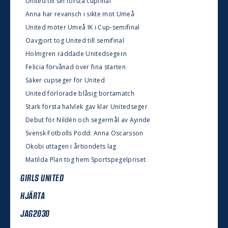
United till sin första cupfinal
Anna har revansch i sikte mot Umeå
United möter Umeå IK i Cup-semifinal
Oavgjort tog United till semifinal
Holmgren räddade Unitedsegern
Felicia förvånad över fina starten
Säker cupseger för United
United förlorade blåsig bortamatch
Stark första halvlek gav klar Unitedseger
Debut för Nildén och segermål av Ayinde
Svensk Fotbolls Podd: Anna Oscarsson
Okobi uttagen i årtiondets lag
Matilda Plan tog hem Sportspegelpriset
GIRLS UNITED
HJÄRTA
JAG2030