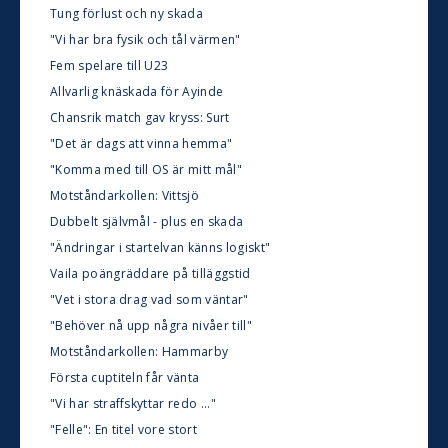
Tung förlust och ny skada
"Vi har bra fysik och tål värmen"
Fem spelare till U23
Allvarlig knäskada för Ayinde
Chansrik match gav kryss: Surt
"Det är dags att vinna hemma"
"Komma med till OS är mitt mål"
Motståndarkollen: Vittsjö
Dubbelt självmål - plus en skada
"Ändringar i startelvan känns logiskt"
Vaila poängräddare på tilläggstid
"Vet i stora drag vad som väntar"
"Behöver nå upp några nivåer till"
Motståndarkollen: Hammarby
Första cuptiteln får vänta
"Vi har straffskyttar redo ..."
"Felle": En titel vore stort