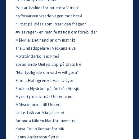
"Vi har kvalitet för att störa Vittsjö"
Nyförvärven visade vägen mot Piteå
"Tittat på idéer som löser den frågan"
#Visavägen- en manifestation om förebilder
Mål-Mia: Det handlar om instinkt
Tre Unitedspelare i Veckans elva
Motståndarkollen: Piteå
Sprudlande United upp på plats tre
"Har tydlig idé om vad vi vill göra"
Emma Holmgren värvas av Lyon
Paulina Nyström på lån från Vittsjö
Mycket positivt när United vann
Målvaktsprofil till United
United värvar Mia Jalkerud
Amanda Nildén klar för Juventus
Kaisa Collin lämnar för AIK
Fanny Andersson flyttar