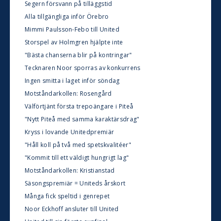
Segern försvann på tilläggstid
Alla tillgängliga inför Örebro
Mimmi Paulsson-Febo till United
Storspel av Holmgren hjälpte inte
"Bästa chanserna blir på kontringar"
Tecknaren Noor sporras av konkurrens
Ingen smitta i laget inför söndag
Motståndarkollen: Rosengård
Välförtjänt första trepoängare i Piteå
"Nytt Piteå med samma karaktärsdrag"
Kryss i lovande Unitedpremiär
"Håll koll på två med spetskvalitéer"
"Kommit till ett väldigt hungrigt lag"
Motståndarkollen: Kristianstad
Säsongspremiär = Uniteds årskort
Många fick speltid i genrepet
Noor Eckhoff ansluter till United