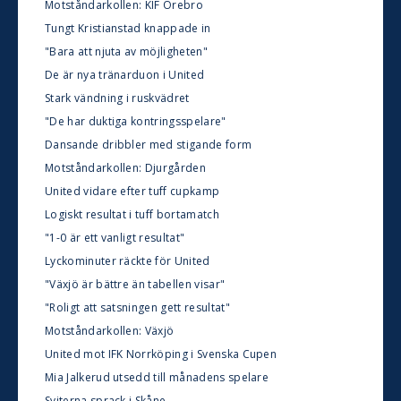
Motståndarkollen: KIF Örebro
Tungt Kristianstad knappade in
"Bara att njuta av möjligheten"
De är nya tränarduon i United
Stark vändning i ruskvädret
"De har duktiga kontringsspelare"
Dansande dribbler med stigande form
Motståndarkollen: Djurgården
United vidare efter tuff cupkamp
Logiskt resultat i tuff bortamatch
"1-0 är ett vanligt resultat"
Lyckominuter räckte för United
"Växjö är bättre än tabellen visar"
"Roligt att satsningen gett resultat"
Motståndarkollen: Växjö
United mot IFK Norrköping i Svenska Cupen
Mia Jalkerud utsedd till månadens spelare
Sviterna sprack i Skåne