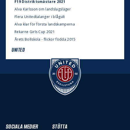
F19 Distriktsmästare 2021
Alva Karlsson om landslagsläger
Flera Unitedtalanger i blågult
Alva klar för första landskamperna
Rekarne Girls Cup 2021
Årets Bollskola - flickor födda 2015
UNITED
SOCIALA MEDIER
STÖTTA