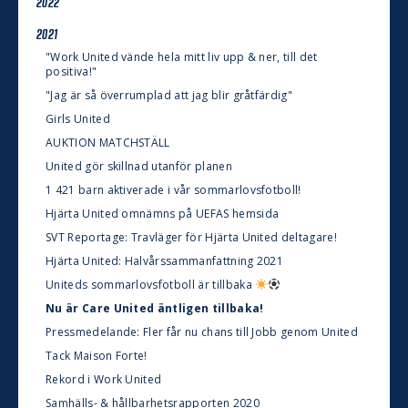
2022
2021
"Work United vände hela mitt liv upp & ner, till det
positiva!"
"Jag är så överrumplad att jag blir gråtfärdig"
Girls United
AUKTION MATCHSTÄLL
United gör skillnad utanför planen
1 421 barn aktiverade i vår sommarlovsfotboll!
Hjärta United omnämns på UEFAS hemsida
SVT Reportage: Travläger för Hjärta United deltagare!
Hjärta United: Halvårssammanfattning 2021
Uniteds sommarlovsfotboll är tillbaka
Nu är Care United äntligen tillbaka!
Pressmedelande: Fler får nu chans till Jobb genom United
Tack Maison Forte!
Rekord i Work United
Samhälls- & hållbarhetsrapporten 2020