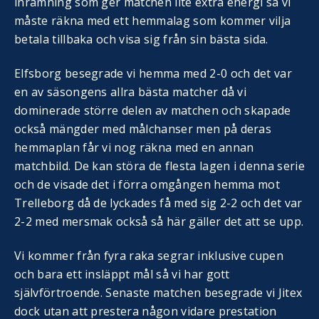
inramning som ger matchen lite extra energi så vi
måste räkna med ett hemmalag som kommer vilja
betala tillbaka och visa sig från sin bästa sida.
Elfsborg besegrade vi hemma med 2-0 och det var
en av säsongens allra bästa matcher då vi
dominerade större delen av matchen och skapade
också mängder med målchanser men på deras
hemmaplan får vi nog räkna med en annan
matchbild. De kan störa de flesta lagen i denna serie
och de visade det i förra omgången hemma mot
Trelleborg då de lyckades få med sig 2-2 och det var
2-2 med mersmak också så här gäller det att se upp.
Vi kommer från fyra raka segrar inklusive cupen
och bara ett insläppt mål så vi har gott
självförtroende. Senaste matchen besegrade vi Jitex
dock utan att prestera någon vidare prestation