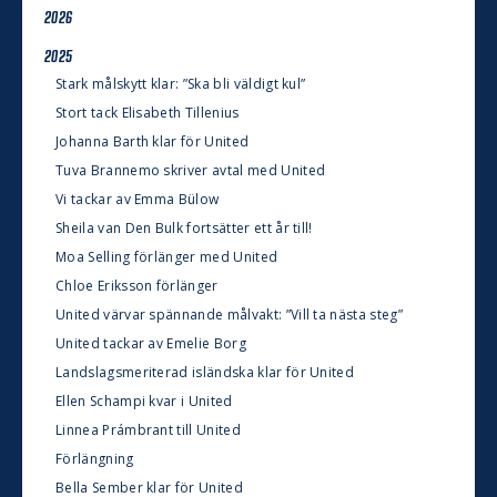
2026
2025
Stark målskytt klar: ”Ska bli väldigt kul”
Stort tack Elisabeth Tillenius
Johanna Barth klar för United
Tuva Brannemo skriver avtal med United
Vi tackar av Emma Bülow
Sheila van Den Bulk fortsätter ett år till!
Moa Selling förlänger med United
Chloe Eriksson förlänger
United värvar spännande målvakt: ”Vill ta nästa steg”
United tackar av Emelie Borg
Landslagsmeriterad isländska klar för United
Ellen Schampi kvar i United
Linnea Prámbrant till United
Förlängning
Bella Sember klar för United