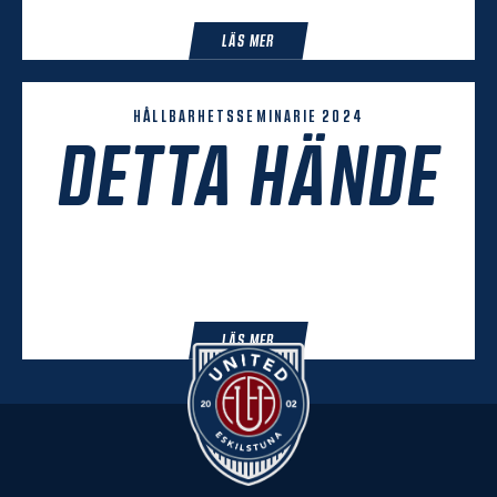
LÄS MER
HÅLLBARHETSSEMINARIE 2024
DETTA HÄNDE
LÄS MER