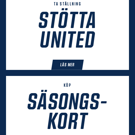
TA STÄLLNING
STÖTTA
UNITED
LÄS MER
KÖP
SÄSONGS-
KORT