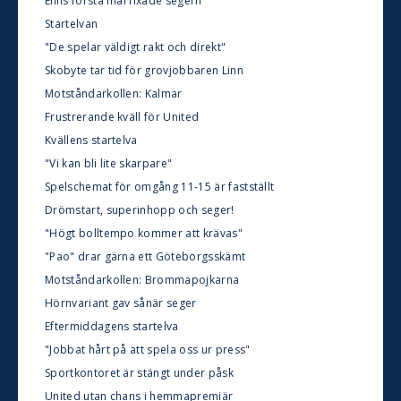
Elins första mål fixade segern
Startelvan
"De spelar väldigt rakt och direkt"
Skobyte tar tid för grovjobbaren Linn
Motståndarkollen: Kalmar
Frustrerande kväll för United
Kvällens startelva
"Vi kan bli lite skarpare"
Spelschemat för omgång 11-15 är fastställt
Drömstart, superinhopp och seger!
"Högt bolltempo kommer att krävas"
"Pao" drar gärna ett Göteborgsskämt
Motståndarkollen: Brommapojkarna
Hörnvariant gav sånär seger
Eftermiddagens startelva
"Jobbat hårt på att spela oss ur press"
Sportkontoret är stängt under påsk
United utan chans i hemmapremiär