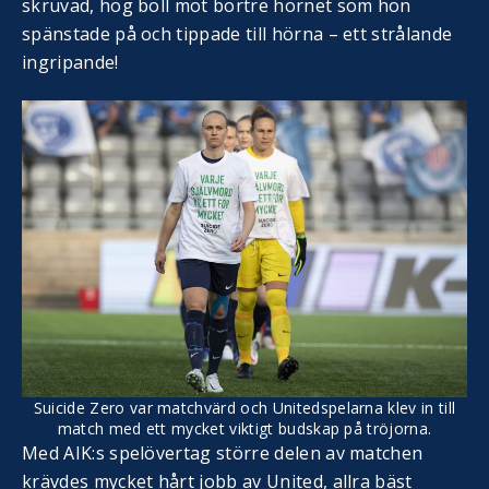
skruvad, hög boll mot bortre hörnet som hon
spänstade på och tippade till hörna – ett strålande
ingripande!
Suicide Zero var matchvärd och Unitedspelarna klev in till
match med ett mycket viktigt budskap på tröjorna.
Med AIK:s spelövertag större delen av matchen
krävdes mycket hårt jobb av United, allra bäst