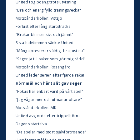
United tog poäng trots utvisning
"Bra och energifylld träningsvecka"
Motståndarkollen: Vittsjö
Förlust efter lång startsträcka
"Brukar bli intensivt och jämnt"
Sista halvtimmen sänkte United
"Många presterar väldigt bra just nu"
"Säger ja till saker som gör mig rädd"
Motståndarkollen: Rosengård
United leder serien efter fjärde raka!
Hörnmål och hårt slit gav seger
"Fokus har enbart varit på vårt spel"
"Jag vågar mer och utmanar oftare"
Motståndarkollen: AIK
United avgjorde efter trippelhörna
Dagens startelva
"De spelar med stort självförtroende"