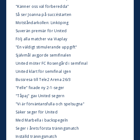
"Känner oss väl förberedda"
Så ser Joanna på succéstarten
Motståndarkollen: Linköping
Suverän premiär för United
Följ alla matcher via Viaplay
"En väldigt stimulerande uppgift"
Självmål avgjorde semifinalen
United möter FC Rosengård i semifinal
United klart för semifinal igen
Bussresa till Tele2 Arena 26/3
"Felle" fixade ny 2-1-seger
"Tåpaj" gav United segern
"Vi är förväntansfulla och spelsugna"
Säker seger för United
Med Marbella i backspegeln
Seger i årets första träningsmatch
Inställd träningsmatch