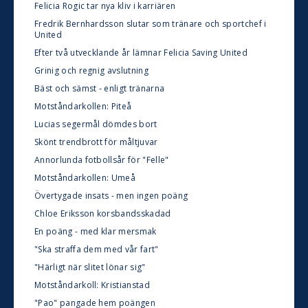
Felicia Rogic tar nya kliv i karriären
Fredrik Bernhardsson slutar som tränare och sportchef i
United
Efter två utvecklande år lämnar Felicia Saving United
Grinig och regnig avslutning
Bäst och sämst - enligt tränarna
Motståndarkollen: Piteå
Lucias segermål dömdes bort
Skönt trendbrott för måltjuvar
Annorlunda fotbollsår för "Felle"
Motståndarkollen: Umeå
Övertygade insats - men ingen poäng
Chloe Eriksson korsbandsskadad
En poäng - med klar mersmak
"Ska straffa dem med vår fart"
"Härligt när slitet lönar sig"
Motståndarkoll: Kristianstad
"Pao" pangade hem poängen