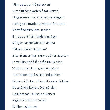
"Finns ett par frågetecken"
Surt slut för skadeplågat United
"Avgörande hur vi lär av misstagen"
Häftig hemmadebut väntar för Lotta
Motståndarkollen: Häcken
En rapport från landslagsläger
Måltjuv sänkte United i andra
"Ökvist går in i truppen"
Elise Stenevik har skrivit på för Everton
Lotta Ökvist på lån från BK Häcken
Välplacerat skott gav tre poäng
"Har arbetat på sista tredjedelen"
Ekonomi lockar offensivt vässade Elise
Motståndarkollen: Djurgården
Hali lämnar Eskilstuna United
Inget trendbrott i Vittsjö
Kvällens startelva