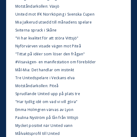
Motståndarkollen: Växjö
United mot IFK Norrköping i Svenska Cupen
Mia Jalkerud utsedd till månadens spelare
Sviterna sprack i Skåne
"Vi har kvalitet för att störa Vittsjö"
Nyförvärven visade vägen mot Piteå
"Tittat på idéer som löser den frågan"
#Visavägen- en manifestation om förebilder
Mål-Mia: Det handlar om instinkt
Tre Unitedspelare i Veckans elva
Motståndarkollen: Piteå
Sprudlande United upp på plats tre
"Har tydlig idé om vad vi vill göra"
Emma Holmgren värvas av Lyon
Paulina Nyström på lån från Vittsjö
Mycket positivt när United vann
Målvaktsprofil till United