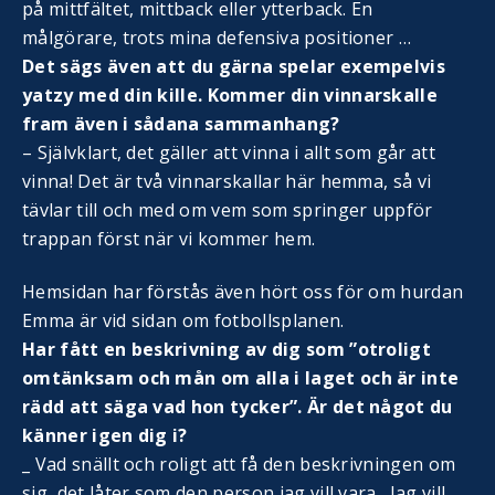
på mittfältet, mittback eller ytterback. En
målgörare, trots mina defensiva positioner …
Det sägs även att du gärna spelar exempelvis
yatzy med din kille. Kommer din vinnarskalle
fram även i sådana sammanhang?
– Självklart, det gäller att vinna i allt som går att
vinna! Det är två vinnarskallar här hemma, så vi
tävlar till och med om vem som springer uppför
trappan först när vi kommer hem.
Hemsidan har förstås även hört oss för om hurdan
Emma är vid sidan om fotbollsplanen.
Har fått en beskrivning av dig som ”otroligt
omtänksam och mån om alla i laget och är inte
rädd att säga vad hon tycker”. Är det något du
känner igen dig i?
_ Vad snällt och roligt att få den beskrivningen om
sig, det låter som den person jag vill vara. Jag vill