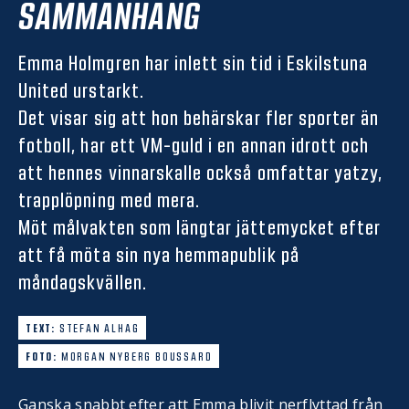
SAMMANHANG
Emma Holmgren har inlett sin tid i Eskilstuna
United urstarkt.
Det visar sig att hon behärskar fler sporter än
fotboll, har ett VM-guld i en annan idrott och
att hennes vinnarskalle också omfattar yatzy,
trapplöpning med mera.
Möt målvakten som längtar jättemycket efter
att få möta sin nya hemmapublik på
måndagskvällen.
TEXT:
STEFAN ALHAG
FOTO:
MORGAN NYBERG BOUSSARD
Ganska snabbt efter att Emma blivit nerflyttad från