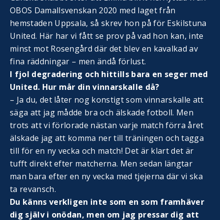
OBOS Damallsvenskan 2020 med laget från
hemstaden Uppsala, så skrev hon på för Eskilstuna
United. Här har vi fått se prov på vad hon kan, inte
minst mot Rosengård där det blev en kavalkad av
fina räddningar – men ändå förlust.
I fjol degradering och hittills bara en seger med
United. Hur mår din vinnarskalle då?
– Ja du, det låter nog konstigt som vinnarskalle att
säga att jag mådde bra och älskade fotboll. Men
trots att vi förlorade nästan varje match förra året
älskade jag att komma ner till träningen och tagga
till för en ny vecka och match! Det är klart det är
tufft direkt efter matcherna. Men sedan längtar
man bara efter en ny vecka med tjejerna där vi ska
ta revansch.
Du känns verkligen inte som en som framhäver
dig själv i onödan, men om jag pressar dig att