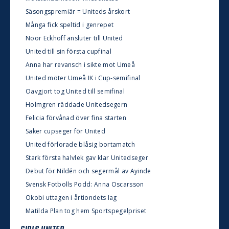
Säsongspremiär = Uniteds årskort
Många fick speltid i genrepet
Noor Eckhoff ansluter till United
United till sin första cupfinal
Anna har revansch i sikte mot Umeå
United möter Umeå IK i Cup-semifinal
Oavgjort tog United till semifinal
Holmgren räddade Unitedsegern
Felicia förvånad över fina starten
Säker cupseger för United
United förlorade blåsig bortamatch
Stark första halvlek gav klar Unitedseger
Debut för Nildén och segermål av Ayinde
Svensk Fotbolls Podd: Anna Oscarsson
Okobi uttagen i årtiondets lag
Matilda Plan tog hem Sportspegelpriset
GIRLS UNITED