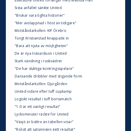
Eskilstuna United förlänger med Matilda Plan
Sista anfallet sänkte United
"Brukar vara tighta historier"
"Mer avslappnad i höst än tidigare"
Motståndarkollen: KIF Örebro
Tungt Kristianstad knappade in
"Bara att njuta av möjligheten"
De är nya tränarduon i United
Stark vändning i ruskvädret
"De har duktiga kontringsspelare"
Dansande dribbler med stigande form
Motståndarkollen: Djurgården
United vidare efter tuff cupkamp
Logiskt resultat i tuff bortamatch
"1-0 är ett vanligt resultat"
Lyckominuter räckte för United
"Växjö är bättre än tabellen visar"
"Roligt att satsningen gett resultat"