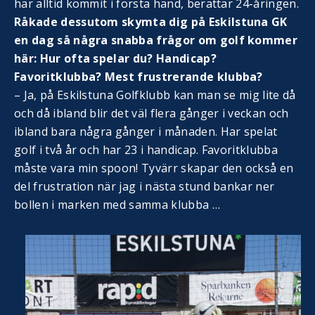
har alltid kommit i första hand, berättar 24-åringen.
Råkade dessutom skymta dig på Eskilstuna GK
en dag så några snabba frågor om golf kommer
här: Hur ofta spelar du? Handicap?
Favoritklubba? Mest frustrerande klubba?
– Ja, på Eskilstuna Golfklubb kan man se mig lite då
och då ibland blir det väl flera gånger i veckan och
ibland bara några gånger i månaden. Har spelat
golf i två år och har 23 i handicap. Favoritklubba
måste vara min spoon! Tyvärr skapar den också en
del frustration när jag i nästa stund bankar ner
bollen i marken med samma klubba …