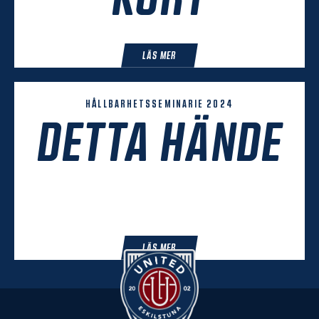
LÄS MER
HÅLLBARHETSSEMINARIE 2024
DETTA HÄNDE
LÄS MER