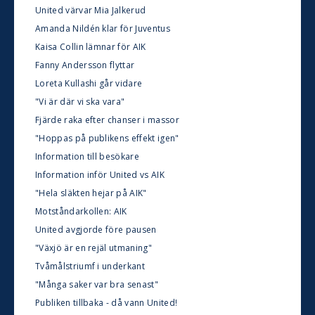
United värvar Mia Jalkerud
Amanda Nildén klar för Juventus
Kaisa Collin lämnar för AIK
Fanny Andersson flyttar
Loreta Kullashi går vidare
"Vi är där vi ska vara"
Fjärde raka efter chanser i massor
"Hoppas på publikens effekt igen"
Information till besökare
Information inför United vs AIK
"Hela släkten hejar på AIK"
Motståndarkollen: AIK
United avgjorde före pausen
"Växjö är en rejäl utmaning"
Tvåmålstriumf i underkant
"Många saker var bra senast"
Publiken tillbaka - då vann United!