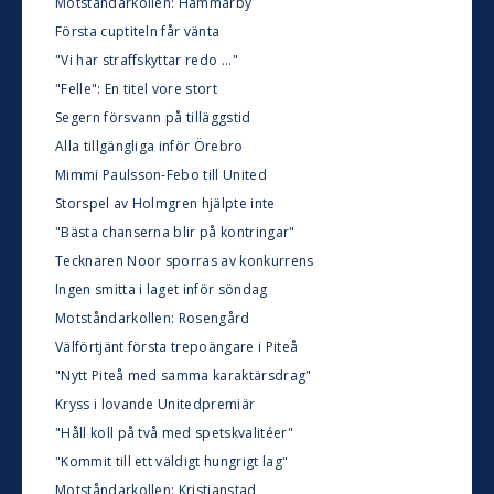
Motståndarkollen: Hammarby
Första cuptiteln får vänta
"Vi har straffskyttar redo ..."
"Felle": En titel vore stort
Segern försvann på tilläggstid
Alla tillgängliga inför Örebro
Mimmi Paulsson-Febo till United
Storspel av Holmgren hjälpte inte
"Bästa chanserna blir på kontringar"
Tecknaren Noor sporras av konkurrens
Ingen smitta i laget inför söndag
Motståndarkollen: Rosengård
Välförtjänt första trepoängare i Piteå
"Nytt Piteå med samma karaktärsdrag"
Kryss i lovande Unitedpremiär
"Håll koll på två med spetskvalitéer"
"Kommit till ett väldigt hungrigt lag"
Motståndarkollen: Kristianstad