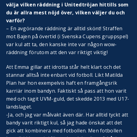
välja vilken räddning i Unitedtröjan hittills som
du är allra mest nöjd över, vilken väljer du och
varför?
– En avgörande räddning är alltid skönt! Straffen
mot Bajen på övertid (i Svenska Cupens gruppspel)
var kul att ta, den kanske inte var någon wow-
räddning förutom att den var riktigt viktig!
Att Emma gillar att idrotta står helt klart och det
stannar alltså inte enbart vid fotboll. Likt Matilda
Plan har hon exempelvis haft en framgångsrik
karriär inom bandyn. Faktiskt så pass att hon varit
med och tagit UVM-guld, det skedde 2013 med U17-
landslaget.
-Ja, och jag var målvakt även där. Har alltid tyckt att
bandy varit riktigt kul, så jag hade önskat att det
gick att kombinera med fotbollen. Men fotbollen