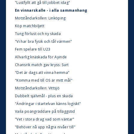
"Lustfyllt att gå till jobbet idag"
En vinnarskalle - i alla sammanhang
Motståndarkollen: Linköping
Köp matchbiljett
Tung förlust och ny skada
"Vi har bra fysik och tål värmen"
Fem spelare till U23
Allvarlig knäskada för Ayinde
Chansrik match gav kryss: Surt
"Det är dags att vinna hemma"
"Komma med till OS är mitt mål"
Motståndarkollen: Vittsjö
Dubbelt självmål - plus en skada
"Ändringar i startelvan känns logiskt"
Vaila poängräddare på tilläggstid
"Vet i stora drag vad som väntar"
"Behöver nå upp några nivåer till"