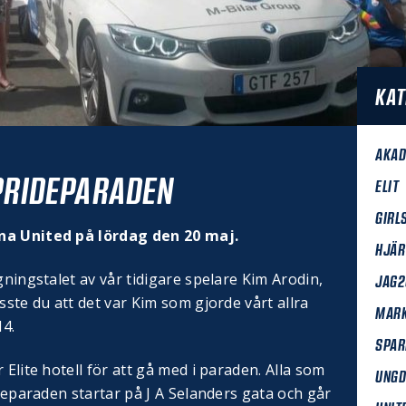
KAT
AKAD
 PRIDEPARADEN
ELIT
GIRL
una United på lördag den 20 maj.
HJÄR
gningstalet av vår tidigare spelare Kim Arodin,
JAG2
sste du att det var Kim som gjorde vårt allra
MAR
14.
SPAR
 Elite hotell för att gå med i paraden. Alla som
UNG
ideparaden startar på J A Selanders gata och går