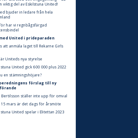
n viktig del av Eskilstuna United!
ed bjuder in ledare från hela
mland
för har vi regnbågsfärgad
tensbindel
med United i prideparaden
 att anmäla laget till Rekarne Girls
är Uniteds nya styrelse
lstuna United gick 600 000 plus 2022
du en stämningshöjare?
beredningens förslag till ny
förande
 Bertilsson ställer inte upp för omval
 15 mars är det dags för årsmöte
lstuna United spelar i Elitettan 2023