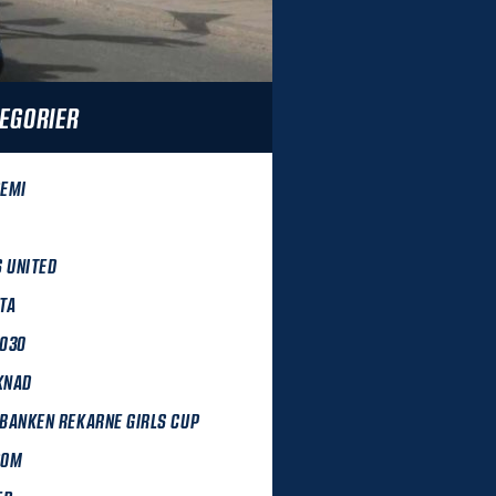
EGORIER
EMI
S UNITED
TA
030
KNAD
BANKEN REKARNE GIRLS CUP
DOM