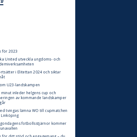
ED
k för 2023
ska United utveckla ungdoms- och
demiverksamheten
ortsätter i Elitettan 2024 och siktar
måt
t om U23-landskampen
t minut inleder helgens cup och
neringen av kommande landskamper
tgår
ted tvingas lämna WO till cupmatchen
 Linköping
gondagens fotbollsstjärnor kommer
 Tunavallen
k för ditt stöd och engagemang – du