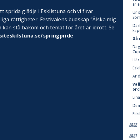
är e
sprida glädje i Eskilstuna och vi firar
Unit
Sör
ga rättigheter. Festivalens budskap ”Älska mig
Där
m kan stå bakom och temat för året är idrott. Se
kap
isiteskilstuna.se/springpride
Gå 
Dags
Cup
Här 
Eski
Är 
Val
ord
Lina
Den
Eski
2022
2021