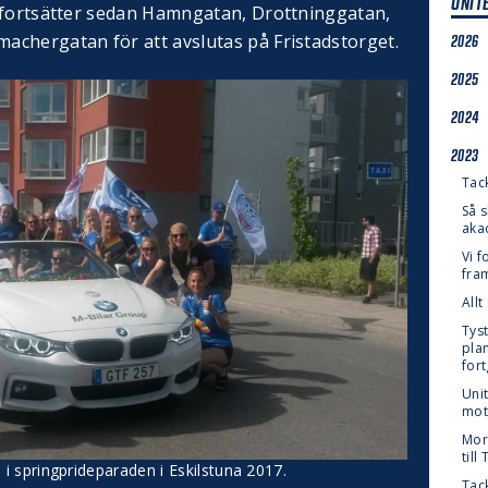
UNIT
 fortsätter sedan Hamngatan, Drottninggatan,
chergatan för att avslutas på Fristadstorget.
2026
2025
2024
2023
Tac
Så 
aka
Vi f
fra
All
Tys
pla
for
Uni
mot
Mor
till
 i springprideparaden i Eskilstuna 2017.
Tac