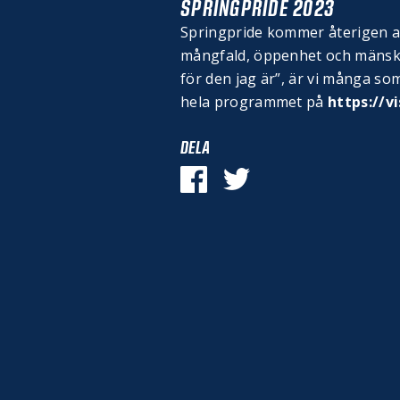
SPRINGPRIDE 2023
Springpride kommer återigen att 
mångfald, öppenhet och mänskli
för den jag är”, är vi många so
hela programmet på
https://v
DELA