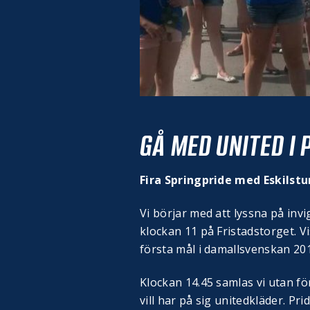
GÅ MED UNITED I
Fira Springpride med Eskilst
Vi börjar med att lyssna på invi
klockan 11 på Fristadstorget. Vi
första mål i damallsvenskan 20
Klockan 14.45 samlas vi utan för
vill har på sig unitedkläder. Pr