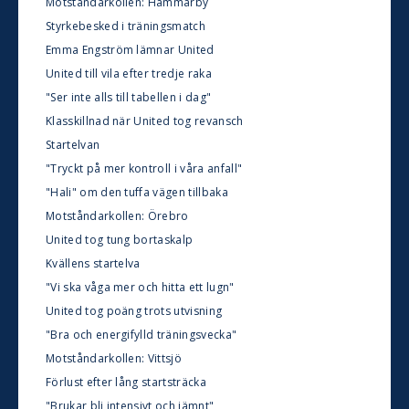
Motståndarkollen: Hammarby
Styrkebesked i träningsmatch
Emma Engström lämnar United
United till vila efter tredje raka
"Ser inte alls till tabellen i dag"
Klasskillnad när United tog revansch
Startelvan
"Tryckt på mer kontroll i våra anfall"
"Hali" om den tuffa vägen tillbaka
Motståndarkollen: Örebro
United tog tung bortaskalp
Kvällens startelva
"Vi ska våga mer och hitta ett lugn"
United tog poäng trots utvisning
"Bra och energifylld träningsvecka"
Motståndarkollen: Vittsjö
Förlust efter lång startsträcka
"Brukar bli intensivt och jämnt"