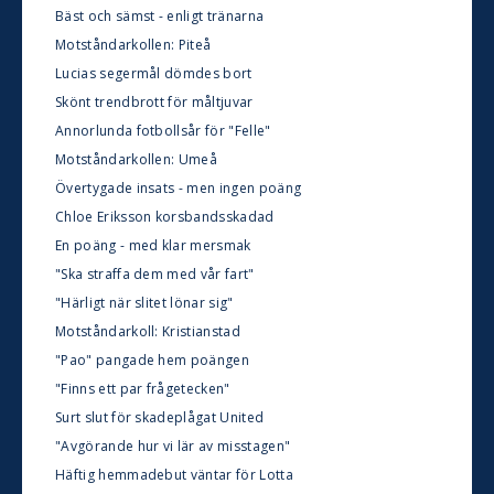
Bäst och sämst - enligt tränarna
Motståndarkollen: Piteå
Lucias segermål dömdes bort
Skönt trendbrott för måltjuvar
Annorlunda fotbollsår för "Felle"
Motståndarkollen: Umeå
Övertygade insats - men ingen poäng
Chloe Eriksson korsbandsskadad
En poäng - med klar mersmak
"Ska straffa dem med vår fart"
"Härligt när slitet lönar sig"
Motståndarkoll: Kristianstad
"Pao" pangade hem poängen
"Finns ett par frågetecken"
Surt slut för skadeplågat United
"Avgörande hur vi lär av misstagen"
Häftig hemmadebut väntar för Lotta