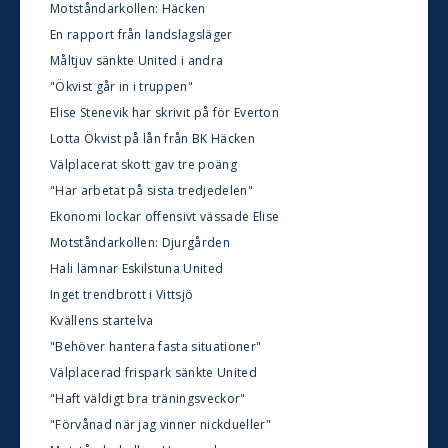
Motståndarkollen: Häcken
En rapport från landslagsläger
Måltjuv sänkte United i andra
"Ökvist går in i truppen"
Elise Stenevik har skrivit på för Everton
Lotta Ökvist på lån från BK Häcken
Välplacerat skott gav tre poäng
"Har arbetat på sista tredjedelen"
Ekonomi lockar offensivt vässade Elise
Motståndarkollen: Djurgården
Hali lämnar Eskilstuna United
Inget trendbrott i Vittsjö
Kvällens startelva
"Behöver hantera fasta situationer"
Välplacerad frispark sänkte United
"Haft väldigt bra träningsveckor"
"Förvånad när jag vinner nickdueller"