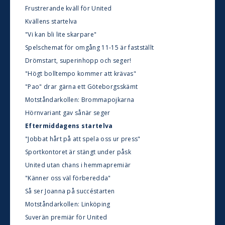
Frustrerande kväll för United
Kvällens startelva
"Vi kan bli lite skarpare"
Spelschemat för omgång 11-15 är fastställt
Drömstart, superinhopp och seger!
"Högt bolltempo kommer att krävas"
"Pao" drar gärna ett Göteborgsskämt
Motståndarkollen: Brommapojkarna
Hörnvariant gav sånär seger
Eftermiddagens startelva
"Jobbat hårt på att spela oss ur press"
Sportkontoret är stängt under påsk
United utan chans i hemmapremiär
"Känner oss väl förberedda"
Så ser Joanna på succéstarten
Motståndarkollen: Linköping
Suverän premiär för United