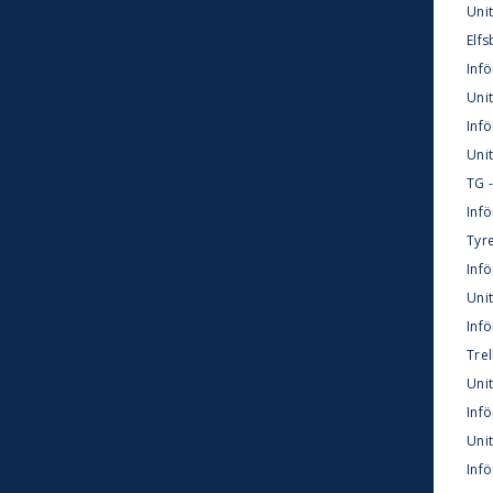
Unit
Elfs
Infö
Unit
Infö
Unit
TG -
Infö
Tyre
Inf
Unit
Inf
Trel
Uni
Infö
Unit
Infö