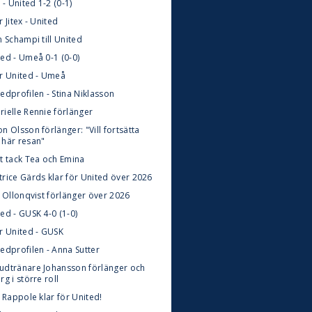
x - United 1-2 (0-1)
r Jitex - United
n Schampi till United
ted - Umeå 0-1 (0-0)
ör United - Umeå
edprofilen - Stina Niklasson
rielle Rennie förlänger
n Olsson förlänger: "Vill fortsätta
 här resan"
rt tack Tea och Emina
trice Gärds klar för United över 2026
i Ollonqvist förlänger över 2026
ed - GUSK 4-0 (1-0)
ör United - GUSK
edprofilen - Anna Sutter
udtränare Johansson förlänger och
rg i större roll
e Rappole klar för United!