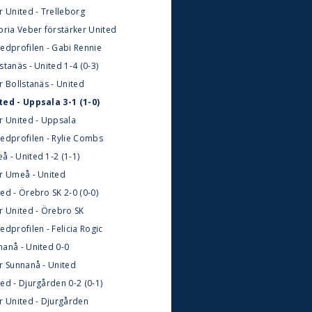
r United - Trelleborg
oria Veber förstärker United
tedprofilen - Gabi Rennie
stanäs - United 1-4 (0-3)
r Bollstanäs - United
ted - Uppsala 3-1 (1-0)
ör United - Uppsala
tedprofilen - Rylie Combs
å - United 1-2 (1-1)
ör Umeå - United
ed - Örebro SK 2-0 (0-0)
ör United - Örebro SK
edprofilen - Felicia Rogic
nanå - United 0-0
ör Sunnanå - United
ed - Djurgården 0-2 (0-1)
ör United - Djurgården