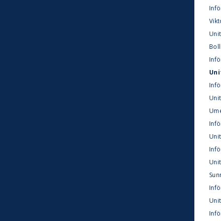
Infö
Vikt
Uni
Boll
Infö
Uni
Inf
Uni
Ume
Inf
Unit
Inf
Unit
Sun
Inf
Unit
Inf