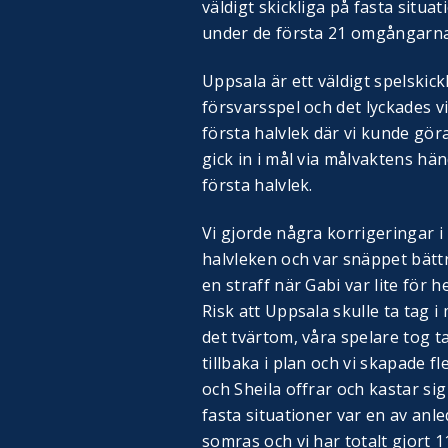
väldigt skickliga på fasta situat
under de första 21 omgångarna
Uppsala är ett väldigt spelskickl
försvarsspel och det lyckades v
första halvlek där vi kunde göra
gick in i mål via målvaktens hän
första halvlek.
Vi gjorde några korrigeringar i
halvleken och var snäppet bättr
en straff när Gabi var lite för h
Risk att Uppsala skulle ta tag i
det tvärtom, våra spelare tog t
tillbaka i plan och vi skapade f
och Sheila offrar och kastar sig 
fasta situationer var en av anled
somras och vi har totalt gjort