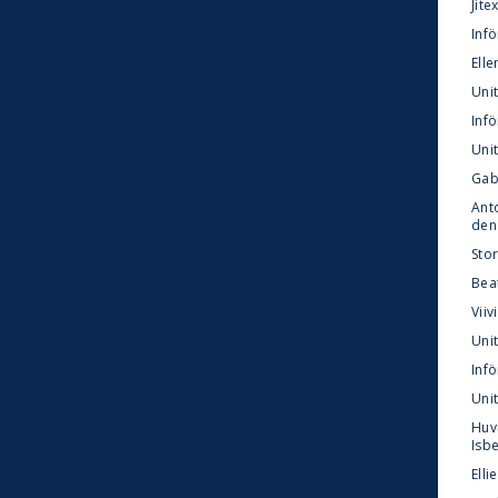
Jite
Infö
Elle
Uni
Inf
Unit
Gab
Anto
den
Sto
Bea
Viiv
Unit
Inf
Unit
Huv
Isbe
Elli