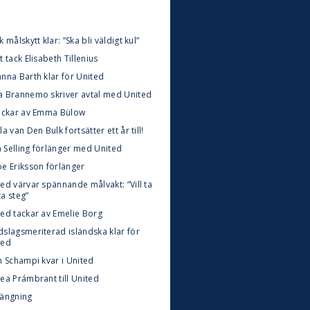
k målskytt klar: ”Ska bli väldigt kul”
t tack Elisabeth Tillenius
anna Barth klar för United
a Brannemo skriver avtal med United
tackar av Emma Bülow
la van Den Bulk fortsätter ett år till!
 Selling förlänger med United
oe Eriksson förlänger
ed värvar spännande målvakt: ”Vill ta
ta steg”
ted tackar av Emelie Borg
dslagsmeriterad isländska klar för
ted
n Schampi kvar i United
ea Prámbrant till United
längning