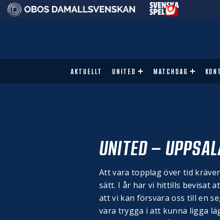
AKTUELLT
UNITED
MATCHDAG
KON
UNITED – UPPSALA
Att vara topplag över tid kräv
sätt. I år har vi hittills bevisa
att vi kan försvara oss till en 
vara trygga i att kunna ligga l