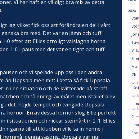
ioner. Vi har haft en väldigt bra mix av detta
.
2025
Star
igt lag vilket fick oss att förändra en del i vårt
Stor
i ganska bra med. Det var en jämn och tuff
Joh
 1-0 efter att Ellies otroligt välslagna hörna
Tuv
der. 1-0 i paus men det var en tight och tuff
Vi 
Shei
Moa
 pausen och vi spelade upp oss i den andra
Chl
e än Uppsala men mitt i detta så fick Uppsala
Unit
et in i en situation och de kvitterade på straff.
näs
 matchen och få energi av målet men istället blev
Uni
ag i det, höjde tempot och tvingade Uppsala
Lan
Uni
lera hörnor. En av dessa hörnor slog Ellie perfekt
Elle
in i situationen och nickar stenhårt in 2-1. Ellies
Linn
ningarna till att klubben ville ta in henne i
För
 11 hörnmål denna säsong. Uppsala var nu