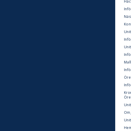
Häck
Inf
Näs
Kon
Uni
Inf
Unit
Infö
Mall
Infö
Öreb
Inf
Kro
Öre
Unit
Omg
Unit
Hem