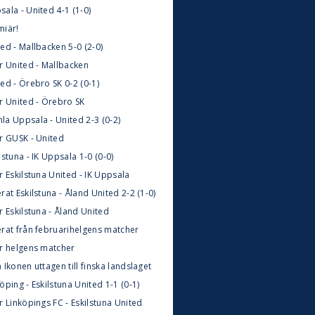
ala - United 4-1 (1-0)
miär!
ed - Mallbacken 5-0 (2-0)
r United - Mallbacken
ed - Örebro SK 0-2 (0-1)
ör United - Örebro SK
la Uppsala - United 2-3 (0-2)
ör GUSK - United
lstuna - IK Uppsala 1-0 (0-0)
r Eskilstuna United - IK Uppsala
rat Eskilstuna - Åland United 2-2 (1-0)
r Eskilstuna - Åland United
erat från februarihelgens matcher
ör helgens matcher
 Ikonen uttagen till finska landslaget
öping - Eskilstuna United 1-1 (0-1)
r Linköpings FC - Eskilstuna United