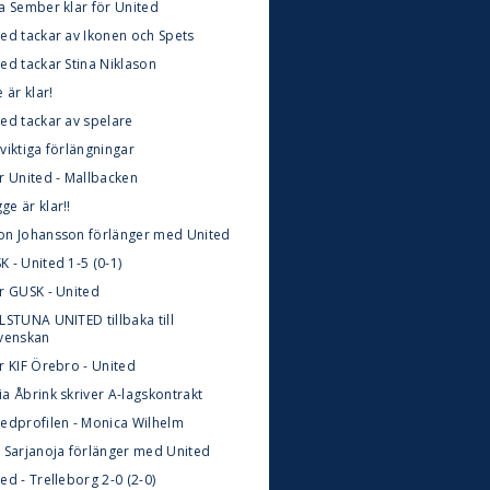
la Sember klar för United
ted tackar av Ikonen och Spets
ed tackar Stina Niklason
e är klar!
ted tackar av spelare
viktiga förlängningar
r United - Mallbacken
e är klar!!
on Johansson förlänger med United
 - United 1-5 (0-1)
ör GUSK - United
LSTUNA UNITED tillbaka till
svenskan
r KIF Örebro - United
a Åbrink skriver A-lagskontrakt
tedprofilen - Monica Wilhelm
a Sarjanoja förlänger med United
ed - Trelleborg 2-0 (2-0)