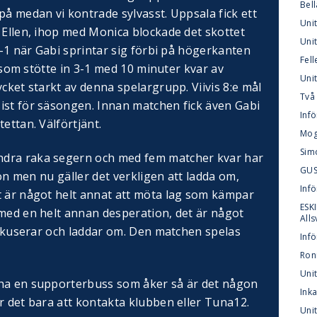
Bel
på medan vi kontrade sylvasst. Uppsala fick ett
Uni
 Ellen, ihop med Monica blockade det skottet
Unit
 3-1 när Gabi sprintar sig förbi på högerkanten
Fell
 O som stötte in 3-1 med 10 minuter kvar av
Uni
ycket starkt av denna spelargrupp. Viivis 8:e mål
Två 
ist för säsongen. Innan matchen fick även Gabi
Infö
ettan. Välförtjänt.
Mogg
Sim
dra raka segern och med fem matcher kvar har
GUSK
tion men nu gäller det verkligen att ladda om,
Inf
t är något helt annat att möta lag som kämpar
ESKI
 med en helt annan desperation, det är något
All
 fokuserar och laddar om. Den matchen spelas
Infö
Roni
Uni
 ha en supporterbuss som åker så är det någon
Ink
r det bara att kontakta klubben eller Tuna12.
Unit