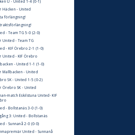
en U - United 1-4 (0-1)
ör Häcken - United
ta förlängning!
traktsförlängning!
ted - Team TG 5-0 (2-0)
ör United - Team TG
ed - KIF Örebro 2-1 (1-0)
r United - KIF Örebro
backen - United 1-1 (1-0)
r Mallbacken - United
ro SK - United 1-5 (0-2)
ör Örebro SK - United
nan-match Eskilstuna United- KIF
bro
ed - Bollstanäs 3-0 (1-0)
ång 3: United - Bollstanäs
ed - Sunnanå 2-0 (0-0)
mapremiär United - Sunnanå