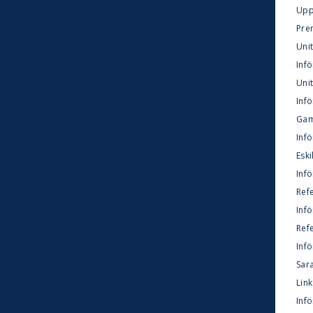
Upps
Pre
Unit
Infö
Unit
Inf
Gam
Inf
Eski
Infö
Refe
Infö
Ref
Inf
Sara
Link
Infö