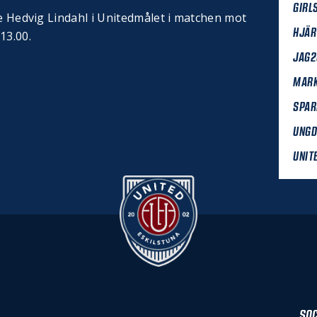
GIRL
se Hedvig Lindahl i Unitedmålet i matchen mot
HJÄR
 13.00.
JAG2
MAR
SPAR
UNG
UNIT
SOC