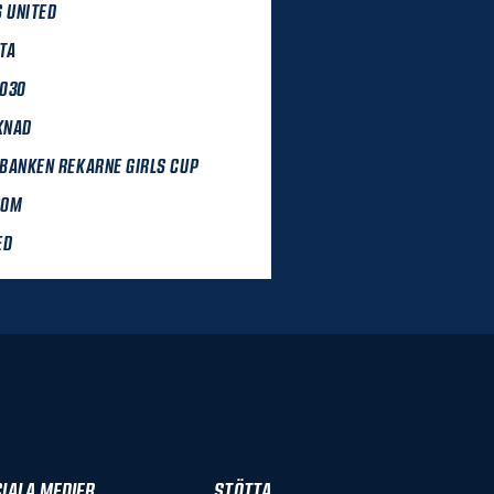
S UNITED
TA
030
KNAD
BANKEN REKARNE GIRLS CUP
DOM
ED
IALA MEDIER
STÖTTA