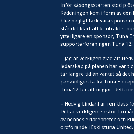
Inför säsongsstarten stod plöts
Räddningen kom i form av den 
blev möjligt tack vara sponsorn
står det klart att kontraktet m
ytterligare en sponsor, Tuna E
supporterföreningen Tuna 12.
– Jag är verkligen glad att Hed
ledarskap på planen har varit o
tar längre tid än väntat så det h
personligen tacka Tuna Entrep
Tuna12 för att ni gjort detta mö
– Hedvig Lindahl är i en klass fö
Det är verkligen en stor förmån
av hennes erfarenheter och kun
ordförande i Eskilstuna United