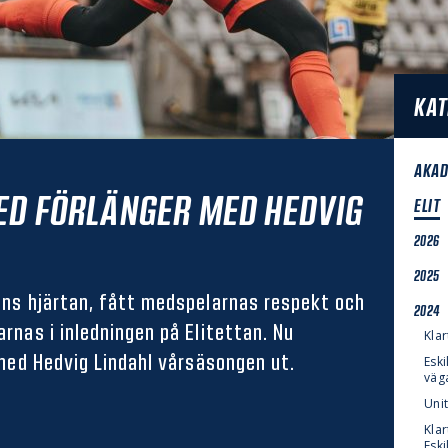
KAT
AKAD
ED FÖRLÄNGER MED HEDVIG
ELIT
2026
2025
ns hjärtan, fått medspelarnas respekt och
2024
nas i inledningen på Elitettan. Nu
Klar
med Hedvig Lindahl vårsäsongen ut.
Eski
väg
Uni
Klar
Eski