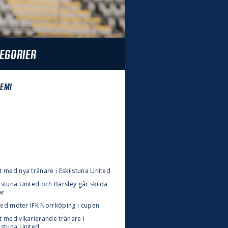
EGORIER
EMI
t med nya tränare i Eskilstuna United
lstuna United och Barsley går skilda
ar
ted möter IFK Norrköping i cupen
t med vikarierande tränare i
lstuna United