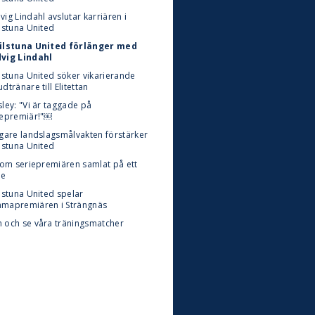
ig Lindahl avslutar karriären i
lstuna United
ilstuna United förlänger med
vig Lindahl
ilstuna United söker vikarierande
dtränare till Elitettan
ley: "Vi är taggade på
iepremiär!"￼
igare landslagsmålvakten förstärker
lstuna United
t om seriepremiären samlat på ett
le
lstuna United spelar
mapremiären i Strängnäs
 och se våra träningsmatcher