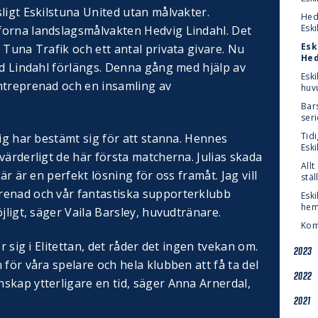
ligt Eskilstuna United utan målvakter.
Hedv
Eski
forna landslagsmålvakten Hedvig Lindahl. Det
Esk
 Tuna Trafik och ett antal privata givare. Nu
Hed
ed Lindahl förlängs. Denna gång med hjälp av
Esk
ntreprenad och en insamling av
huvu
Bars
ser
Tid
vig har bestämt sig för att stanna. Hennes
Eski
värderligt de här första matcherna. Julias skada
All
är är en perfekt lösning för oss framåt. Jag vill
stäl
renad och vår fantastiska supporterklubb
Eski
hem
jligt, säger Vaila Barsley, huvudtränare.
Kom
r sig i Elitettan, det råder det ingen tvekan om.
2023
 för våra spelare och hela klubben att få ta del
2022
skap ytterligare en tid, säger Anna Arnerdal,
.
2021