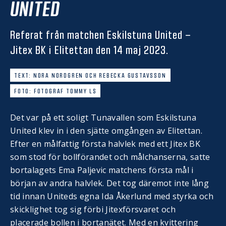
UNITED
Referat från matchen Eskilstuna United –
Jitex BK i Elitettan den 14 maj 2023.
TEXT: NORA NORDGREN OCH REBECKA GUSTAVSSON
FOTO: FOTOGRAF TOMMY LS
Det var på ett soligt Tunavallen som Eskilstuna
United klev in i den sjätte omgången av Elitettan.
Efter en målfattig första halvlek med ett Jitex BK
som stod för bollförandet och målchanserna, satte
bortalagets Ema Paljevic matchens första mål i
början av andra halvlek. Det tog däremot inte lång
tid innan Uniteds egna Ida Åkerlund med styrka och
skicklighet tog sig förbi Jitexförsvaret och
placerade bollen i bortanätet. Med en kvittering