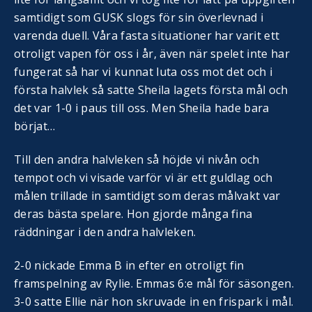
samtidigt som GUSK slogs för sin överlevnad i
varenda duell. Våra fasta situationer har varit ett
otroligt vapen för oss i år, även när spelet inte har
fungerat så har vi kunnat luta oss mot det och i
första halvlek så satte Sheila lagets första mål och
det var 1-0 i paus till oss. Men Sheila hade bara
börjat…
Till den andra halvleken så höjde vi nivån och
tempot och vi visade varför vi är ett guldlag och
målen trillade in samtidigt som deras målvakt var
deras bästa spelare. Hon gjorde många fina
räddningar i den andra halvleken.
2-0 nickade Emma B in efter en otroligt fin
framspelning av Rylie. Emmas 6:e mål för säsongen.
3-0 satte Ellie när hon skruvade in en frispark i mål.