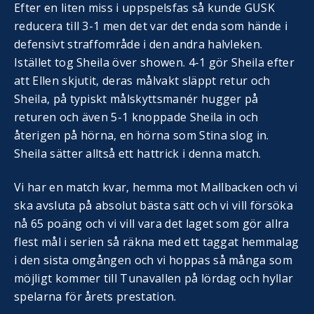
Efter en liten miss i uppspelsfas så kunde GUSK
reducera till 3-1 men det var det enda som hände i
defensivt straffområde i den andra halvleken.
Istället tog Sheila över showen. 4-1 gör Sheila efter
att Ellen skjutit, deras målvakt släppt retur och
Sheila, på typiskt målskyttsmanér hugger på
returen och även 5-1 knoppade Sheila in och
återigen på hörna, en hörna som Stina slog in.
Sheila sätter alltså ett hattrick i denna match.
Vi har en match kvar, hemma mot Mallbacken och vi
ska avsluta på absolut bästa sätt och vi vill försöka
nå 65 poäng och vi vill vara det laget som gör allra
flest mål i serien så räkna med ett taggat hemmalag
i den sista omgången och vi hoppas så många som
möjligt kommer till Tunavallen på lördag och hyllar
spelarna för årets prestation.