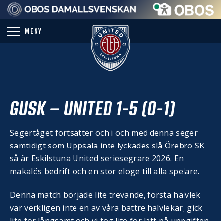
PARTNER
MENY
GUSK – UNITED 1-5 (0-1)
Segertåget fortsätter och i och med denna seger
samtidigt som Uppsala inte lyckades slå Örebro SK
så är Eskilstuna United seriesegrare 2026. En
makalös bedrift och en stor eloge till alla spelare.
Denna match började lite trevande, första halvlek
var verkligen inte en av våra bättre halvlekar, gick
lite för långsamt och vi tog lite för lätt på uppgiften