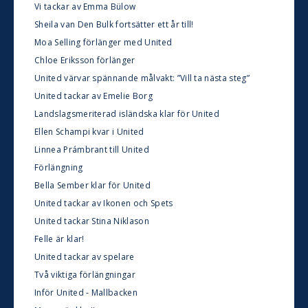
Vi tackar av Emma Bülow
Sheila van Den Bulk fortsätter ett år till!
Moa Selling förlänger med United
Chloe Eriksson förlänger
United värvar spännande målvakt: ”Vill ta nästa steg”
United tackar av Emelie Borg
Landslagsmeriterad isländska klar för United
Ellen Schampi kvar i United
Linnea Prámbrant till United
Förlängning
Bella Sember klar för United
United tackar av Ikonen och Spets
United tackar Stina Niklason
Felle är klar!
United tackar av spelare
Två viktiga förlängningar
Inför United - Mallbacken