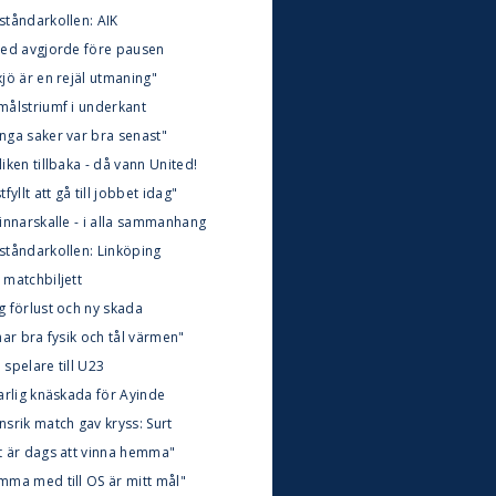
ståndarkollen: AIK
ted avgjorde före pausen
jö är en rejäl utmaning"
målstriumf i underkant
nga saker var bra senast"
iken tillbaka - då vann United!
tfyllt att gå till jobbet idag"
vinnarskalle - i alla sammanhang
ståndarkollen: Linköping
 matchbiljett
g förlust och ny skada
har bra fysik och tål värmen"
spelare till U23
arlig knäskada för Ayinde
srik match gav kryss: Surt
t är dags att vinna hemma"
mma med till OS är mitt mål"