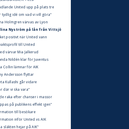
udlande United upp på plats tre
 tydlig idé om vad vi vill göra"
a Holmgren värvas av Lyon
lina Nyström på lån från Vittsjö
ket positivt när United vann
aktsprofil till United
ted värvar Mia Jalkerud
nda Nildén klar för Juventus
a Collin lämnar för AIK
ny Andersson flyttar
ta Kullashi går vidare
är där vi ska vara"
rde raka efter chanser i massor
ppas på publikens effekt igen"
rmation till besökare
rmation inför United vs AIK
a släkten hejar på AIK"