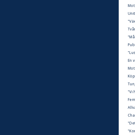
Mot
Uni
"Väx
Två
"Må
Publ
"Lus
En 
Mot
Köp
Tun
"Vi 
Fem 
Allv
Chan
"De
"Ko