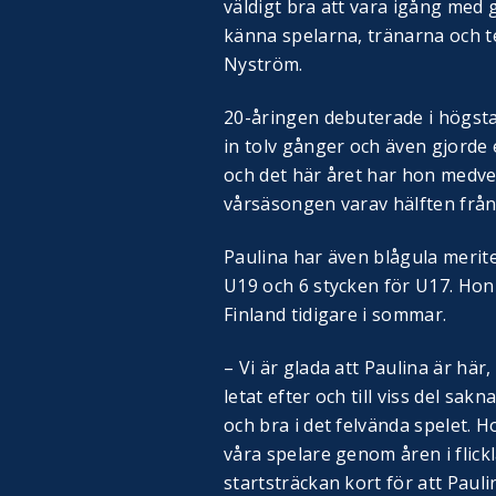
väldigt bra att vara igång med gä
känna spelarna, tränarna och 
Nyström.
20-åringen debuterade i högst
in tolv gånger och även gjorde 
och det här året har hon medve
vårsäsongen varav hälften från 
Paulina har även blågula merit
U19 och 6 stycken för U17. Hon
Finland tidigare i sommar.
– Vi är glada att Paulina är här
letat efter och till viss del sak
och bra i det felvända spelet. 
våra spelare genom åren i flic
startsträckan kort för att Paul