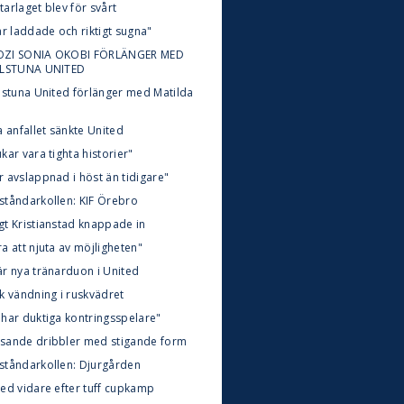
arlaget blev för svårt
är laddade och riktigt sugna"
ZI SONIA OKOBI FÖRLÄNGER MED
ILSTUNA UNITED
ilstuna United förlänger med Matilda
n
a anfallet sänkte United
kar vara tighta historier"
r avslappnad i höst än tidigare"
ståndarkollen: KIF Örebro
gt Kristianstad knappade in
a att njuta av möjligheten"
är nya tränarduon i United
k vändning i ruskvädret
 har duktiga kontringsspelare"
sande dribbler med stigande form
ståndarkollen: Djurgården
ted vidare efter tuff cupkamp