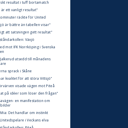
skt resultat i tuff bortamatch
 är ett vanligt resultat"
kominuter räckte för United
jö är bättre än tabellen visar"
igt att satsningen gett resultat"
ståndarkollen: Växjö
ted mot IFK Norrköping i Svenska
en
 Jalkerud utsedd till månadens
lare
erna sprack i Skåne
har kvalitet för att störa Vittsjö"
örvärven visade vägen mot Piteå
tat på idéer som löser den frågan"
savägen- en manifestation om
ebilder
-Mia: Det handlar om instinkt
 Unitedspelare i Veckans elva
ståndarkollen: Piteå