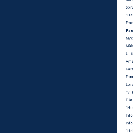
Spr
"Har
Emm
Pau
Myc
Målv
Uni
Ama
Kais
Fan
Lore
"Vi 
Fjä
"Ho
Info
Info
"Hel