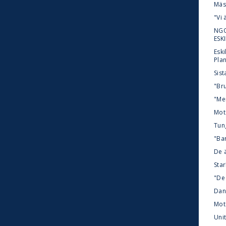
Mäst
"Vi 
NGO
ESK
Esk
Pla
Sist
"Bru
"Me
Mot
Tun
"Bar
De 
Star
"De
Dan
Mot
Uni