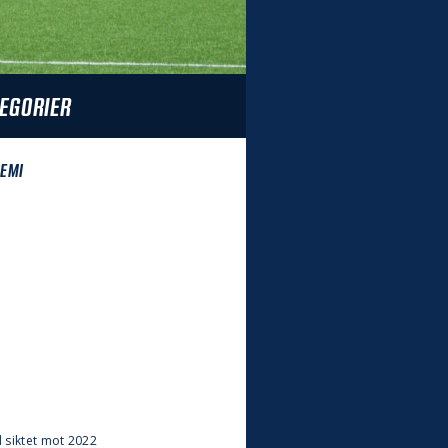
EGORIER
EMI
 siktet mot 2022