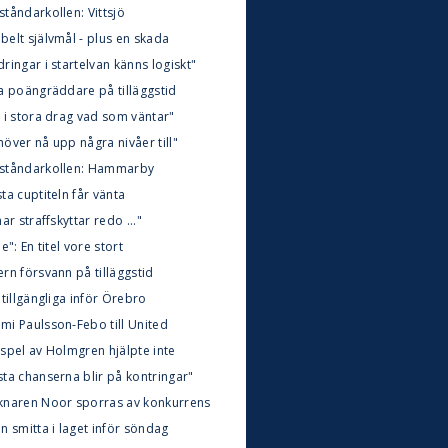
tåndarkollen: Vittsjö
belt självmål - plus en skada
ringar i startelvan känns logiskt"
la poängräddare på tilläggstid
t i stora drag vad som väntar"
över nå upp några nivåer till"
ståndarkollen: Hammarby
ta cuptiteln får vänta
har straffskyttar redo ..."
le": En titel vore stort
rn försvann på tilläggstid
 tillgängliga inför Örebro
mi Paulsson-Febo till United
rspel av Holmgren hjälpte inte
sta chanserna blir på kontringar"
knaren Noor sporras av konkurrens
n smitta i laget inför söndag