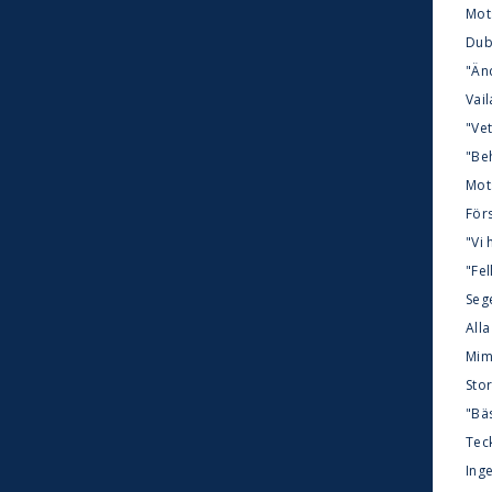
Mots
Dub
"Änd
Vai
"Ve
"Beh
Mot
Förs
"Vi 
"Fel
Sege
Alla
Mim
Sto
"Bä
Tec
Inge