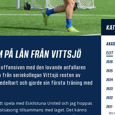
KAT
AKAD
 PÅ LÅN FRÅN VITTSJÖ
ELIT
2026
r offensiven med den lovande anfallaren
2025
n från seriekollegan Vittsjö resten av
2024
edelbart och gjorde sin första träning med
2023
2022
att spela med Eskilstuna United och jag hoppas
2021
 höstsäsong tillsammans med laget. Det känns
Med