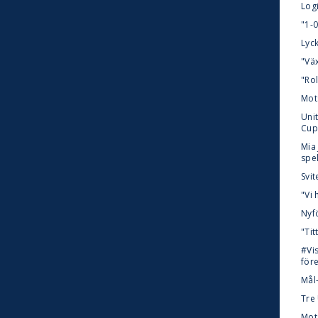
Logi
"1-0
Lyc
"Väx
"Rol
Mot
Uni
Cup
Mia
spe
Svit
"Vi 
Nyf
"Tit
#Vi
för
Mål
Tre
Mot