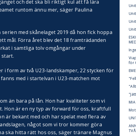
nget och det ska bli riktigt kul att få lära
Uni
teamet runtom ännu mer, säger Paulina
Uni
Uni
Uni
a serien med skånelaget 2019 då hon fick hoppa
ESK
ett mål. Förra året blev det 18 framträdanden
MED
rkat i samtliga tolv omgångar under
Ing
start.
Via
för
er i form av två U23-landskamper, 22 stycken för
EME
 fanns med i startelvan i U23-matchen mot
"Fel
"All
"Jät
, om än bara på lån. Hon har kvaliteter som vi
MIA
nat. Hon är en ny typ av forward för oss, kraftfull
Mot
Hon är bekant med och har spelat med flera av
UNI
klandslagen, något som vi tror kommer göra
ANN
TVÅ
ina ska hitta rätt hos oss, säger tränare Magnus