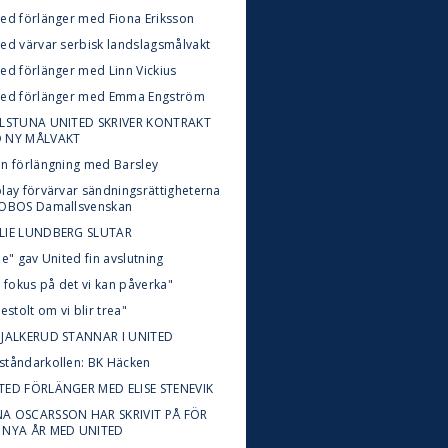
ted förlänger med Fiona Eriksson
ted värvar serbisk landslagsmålvakt
ted förlänger med Linn Vickius
ted förlänger med Emma Engström
ILSTUNA UNITED SKRIVER KONTRAKT
 NY MÅLVAKT
en förlängning med Barsley
play förvärvar sändningsrättigheterna
 OBOS Damallsvenskan
LIE LUNDBERG SLUTAR
le" gav United fin avslutning
t fokus på det vi kan påverka"
testolt om vi blir trea"
 JALKERUD STANNAR I UNITED
ståndarkollen: BK Häcken
TED FÖRLÄNGER MED ELISE STENEVIK
A OSCARSSON HAR SKRIVIT PÅ FÖR
 NYA ÅR MED UNITED