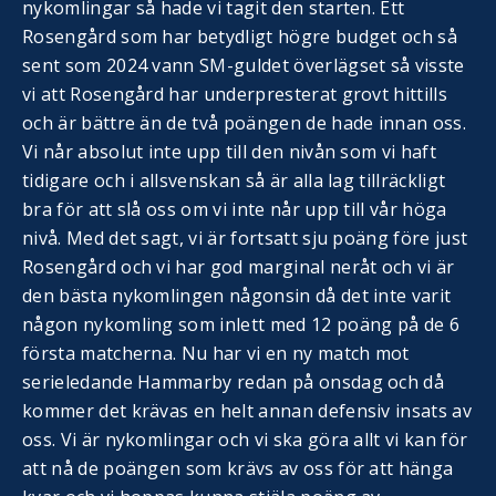
nykomlingar så hade vi tagit den starten. Ett
Rosengård som har betydligt högre budget och så
sent som 2024 vann SM-guldet överlägset så visste
vi att Rosengård har underpresterat grovt hittills
och är bättre än de två poängen de hade innan oss.
Vi når absolut inte upp till den nivån som vi haft
tidigare och i allsvenskan så är alla lag tillräckligt
bra för att slå oss om vi inte når upp till vår höga
nivå. Med det sagt, vi är fortsatt sju poäng före just
Rosengård och vi har god marginal neråt och vi är
den bästa nykomlingen någonsin då det inte varit
någon nykomling som inlett med 12 poäng på de 6
första matcherna. Nu har vi en ny match mot
serieledande Hammarby redan på onsdag och då
kommer det krävas en helt annan defensiv insats av
oss. Vi är nykomlingar och vi ska göra allt vi kan för
att nå de poängen som krävs av oss för att hänga