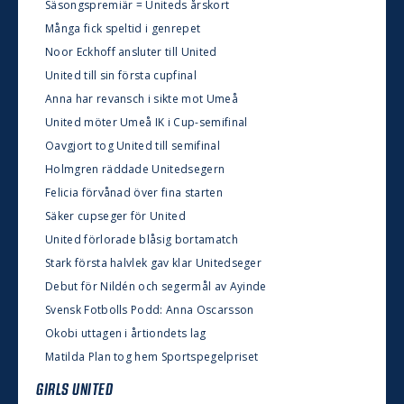
Säsongspremiär = Uniteds årskort
Många fick speltid i genrepet
Noor Eckhoff ansluter till United
United till sin första cupfinal
Anna har revansch i sikte mot Umeå
United möter Umeå IK i Cup-semifinal
Oavgjort tog United till semifinal
Holmgren räddade Unitedsegern
Felicia förvånad över fina starten
Säker cupseger för United
United förlorade blåsig bortamatch
Stark första halvlek gav klar Unitedseger
Debut för Nildén och segermål av Ayinde
Svensk Fotbolls Podd: Anna Oscarsson
Okobi uttagen i årtiondets lag
Matilda Plan tog hem Sportspegelpriset
GIRLS UNITED