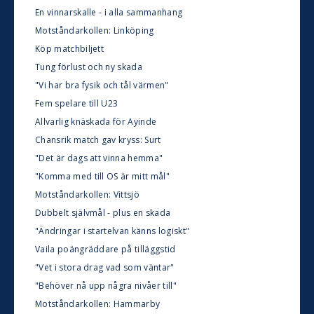
En vinnarskalle - i alla sammanhang
Motståndarkollen: Linköping
Köp matchbiljett
Tung förlust och ny skada
"Vi har bra fysik och tål värmen"
Fem spelare till U23
Allvarlig knäskada för Ayinde
Chansrik match gav kryss: Surt
"Det är dags att vinna hemma"
"Komma med till OS är mitt mål"
Motståndarkollen: Vittsjö
Dubbelt självmål - plus en skada
"Ändringar i startelvan känns logiskt"
Vaila poängräddare på tilläggstid
"Vet i stora drag vad som väntar"
"Behöver nå upp några nivåer till"
Motståndarkollen: Hammarby