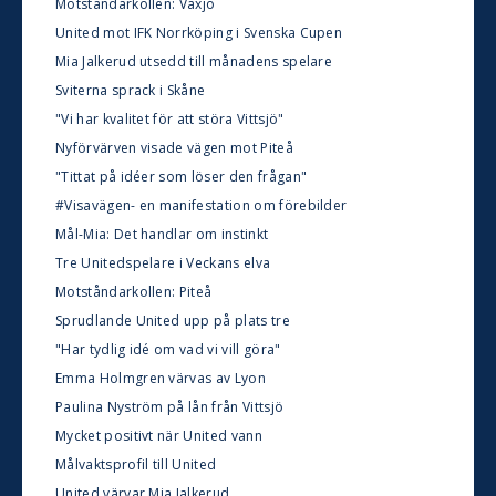
Motståndarkollen: Växjö
United mot IFK Norrköping i Svenska Cupen
Mia Jalkerud utsedd till månadens spelare
Sviterna sprack i Skåne
"Vi har kvalitet för att störa Vittsjö"
Nyförvärven visade vägen mot Piteå
"Tittat på idéer som löser den frågan"
#Visavägen- en manifestation om förebilder
Mål-Mia: Det handlar om instinkt
Tre Unitedspelare i Veckans elva
Motståndarkollen: Piteå
Sprudlande United upp på plats tre
"Har tydlig idé om vad vi vill göra"
Emma Holmgren värvas av Lyon
Paulina Nyström på lån från Vittsjö
Mycket positivt när United vann
Målvaktsprofil till United
United värvar Mia Jalkerud