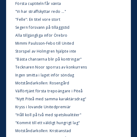
Första cuptiteln får vänta
"Vi har straffskyttar redo ..."
"Felle": En titel vore stort
Segern försvann på tilläggstid
Alla tillgängliga inför Örebro
Mimmi Paulsson-Febo till United
Storspel av Holmgren hjälpte inte
"Bästa chanserna blir på kontringar"
Tecknaren Noor sporras av konkurrens
Ingen smitta i laget inför söndag
Motståndarkollen: Rosengård
Välförtjänt första trepoängare i Piteå
"Nytt Piteå med samma karaktärsdrag"
Kryss i lovande Unitedpremiär
"Håll koll på två med spetskvalitéer"
"Kommit till ett väldigt hungrigt lag"
Motståndarkollen: Kristianstad