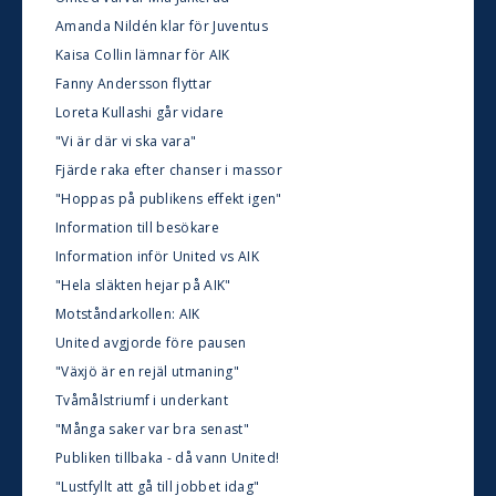
Amanda Nildén klar för Juventus
Kaisa Collin lämnar för AIK
Fanny Andersson flyttar
Loreta Kullashi går vidare
"Vi är där vi ska vara"
Fjärde raka efter chanser i massor
"Hoppas på publikens effekt igen"
Information till besökare
Information inför United vs AIK
"Hela släkten hejar på AIK"
Motståndarkollen: AIK
United avgjorde före pausen
"Växjö är en rejäl utmaning"
Tvåmålstriumf i underkant
"Många saker var bra senast"
Publiken tillbaka - då vann United!
"Lustfyllt att gå till jobbet idag"