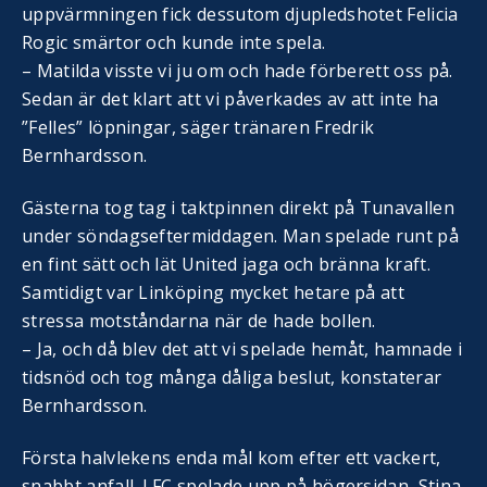
uppvärmningen fick dessutom djupledshotet Felicia
Rogic smärtor och kunde inte spela.
– Matilda visste vi ju om och hade förberett oss på.
Sedan är det klart att vi påverkades av att inte ha
”Felles” löpningar, säger tränaren Fredrik
Bernhardsson.
Gästerna tog tag i taktpinnen direkt på Tunavallen
under söndagseftermiddagen. Man spelade runt på
en fint sätt och lät United jaga och bränna kraft.
Samtidigt var Linköping mycket hetare på att
stressa motståndarna när de hade bollen.
– Ja, och då blev det att vi spelade hemåt, hamnade i
tidsnöd och tog många dåliga beslut, konstaterar
Bernhardsson.
Första halvlekens enda mål kom efter ett vackert,
snabbt anfall. LFC spelade upp på högersidan, Stina