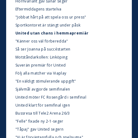
Hörnvariant gav sånär seger
Eftermiddagens startelva
"Jobbat hårt på att spela oss ur press"
Sportkontoret är stängt under påsk
United utan chans i hemmapremiär
"Känner oss väl förberedda"
Så ser Joanna på succéstarten
Motståndarkollen: Linköping
Suverän premiär för United
Följ alla matcher via Viaplay
"En väldigt stimulerande uppgift"
Självmål avgjorde semifinalen
United möter FC Rosengård i semifinal
United klart för semifinal igen
Bussresa till Tele2 Arena 26/3
"Felle" fixade ny 2-1-seger
"Tåpaj" gav United segern
"Vi är förväntansfulla och spelsugna"