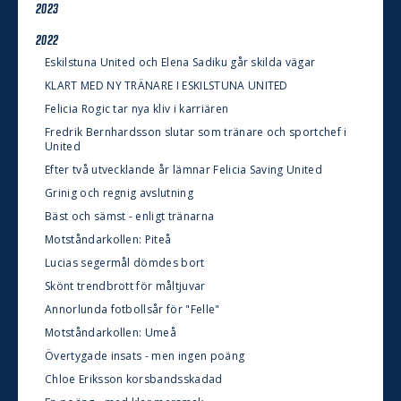
2023
2022
Eskilstuna United och Elena Sadiku går skilda vägar
KLART MED NY TRÄNARE I ESKILSTUNA UNITED
Felicia Rogic tar nya kliv i karriären
Fredrik Bernhardsson slutar som tränare och sportchef i
United
Efter två utvecklande år lämnar Felicia Saving United
Grinig och regnig avslutning
Bäst och sämst - enligt tränarna
Motståndarkollen: Piteå
Lucias segermål dömdes bort
Skönt trendbrott för måltjuvar
Annorlunda fotbollsår för "Felle"
Motståndarkollen: Umeå
Övertygade insats - men ingen poäng
Chloe Eriksson korsbandsskadad