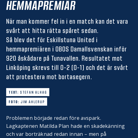
HEMMAPREMIÄR
När man kommer fel in i en match kan det vara
svårt att hitta rätta spåret sedan.
Så blev det för Eskillstuna United i
hemmapremiären i OBOS Damallsvenskan inför
920 åskådare på Tunavallen. Resultatet mot
Linköping skrevs till 0-2 (0-1) och det är svårt
att protestera mot bortasegern.
TEXT:
STEFAN ALHAG
FOTO:
JIM AHLERUP
Problemen började redan före avspark.
Lagkaptenen Matilda Plan hade en skadekänning
och var borträknad redan innan – men på