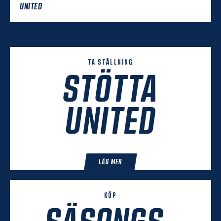
UNITED
TA STÄLLNING
STÖTTA
UNITED
LÄS MER
KÖP
SÄSONGS-