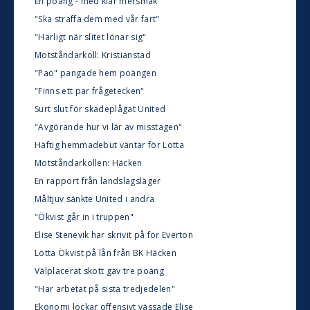
En poäng - med klar mersmak
"Ska straffa dem med vår fart"
"Härligt när slitet lönar sig"
Motståndarkoll: Kristianstad
"Pao" pangade hem poängen
"Finns ett par frågetecken"
Surt slut för skadeplågat United
"Avgörande hur vi lär av misstagen"
Häftig hemmadebut väntar för Lotta
Motståndarkollen: Häcken
En rapport från landslagsläger
Måltjuv sänkte United i andra
"Ökvist går in i truppen"
Elise Stenevik har skrivit på för Everton
Lotta Ökvist på lån från BK Häcken
Välplacerat skott gav tre poäng
"Har arbetat på sista tredjedelen"
Ekonomi lockar offensivt vässade Elise