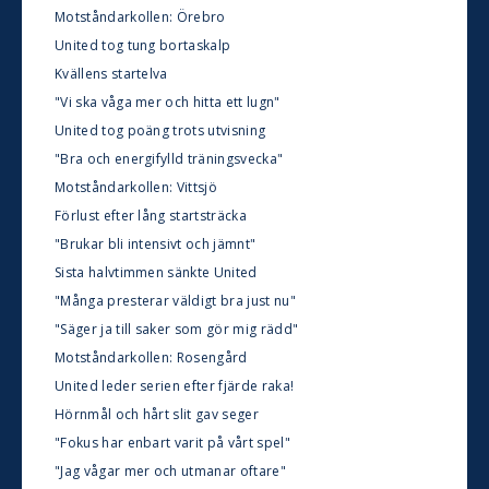
Motståndarkollen: Örebro
United tog tung bortaskalp
Kvällens startelva
"Vi ska våga mer och hitta ett lugn"
United tog poäng trots utvisning
"Bra och energifylld träningsvecka"
Motståndarkollen: Vittsjö
Förlust efter lång startsträcka
"Brukar bli intensivt och jämnt"
Sista halvtimmen sänkte United
"Många presterar väldigt bra just nu"
"Säger ja till saker som gör mig rädd"
Motståndarkollen: Rosengård
United leder serien efter fjärde raka!
Hörnmål och hårt slit gav seger
"Fokus har enbart varit på vårt spel"
"Jag vågar mer och utmanar oftare"