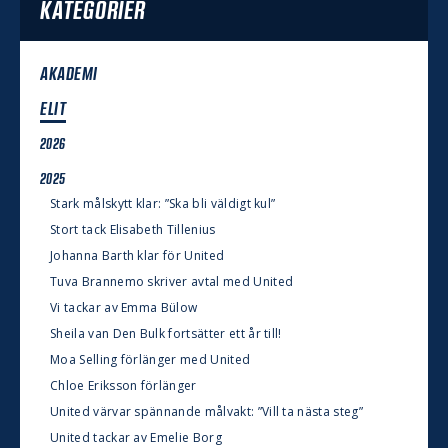
KATEGORIER
AKADEMI
ELIT
2026
2025
Stark målskytt klar: ”Ska bli väldigt kul”
Stort tack Elisabeth Tillenius
Johanna Barth klar för United
Tuva Brannemo skriver avtal med United
Vi tackar av Emma Bülow
Sheila van Den Bulk fortsätter ett år till!
Moa Selling förlänger med United
Chloe Eriksson förlänger
United värvar spännande målvakt: ”Vill ta nästa steg”
United tackar av Emelie Borg