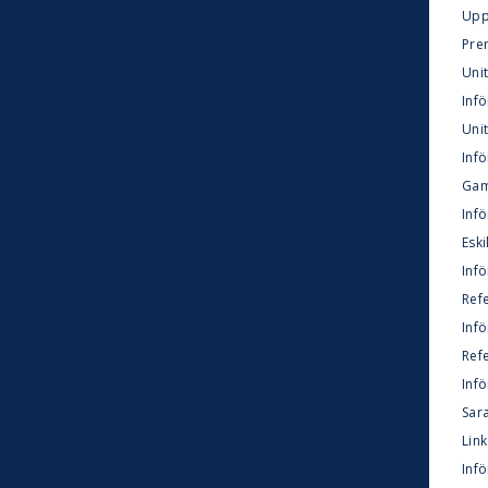
Upps
Pre
Unit
Infö
Unit
Inf
Gam
Inf
Eski
Infö
Refe
Infö
Ref
Inf
Sara
Link
Infö