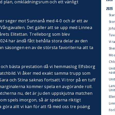
ed plan, omklädningsrum och ett vänligt
2025
Star
er seger mot Sunnanå med 4-0 och är ett av
Stor
Vångavallen. Det gäller att se upp med Linnea
Joh
rets Elitettan. Trelleborg som blev
Tuv
024 har ändå fått behålla stora delar av den
Vi 
n säsongen en av de största favoriterna att ta
Shei
Moa
Chl
 och bästa prestation då vi hemmaslog Elfsborg
Unit
tchbild. Vi åker med exakt samma trupp som
näs
Sara och Stina saknas fortsatt. Vi tror på en tuff
Uni
 marginalerna kommer spela en avgörande roll.
Lan
Uni
matcherna nu, det är ju den uppskjutna matchen
Elle
m spels imorgon, så är spelarna riktigt
Linn
 göra allt vi kan för att få med oss tre poäng
För