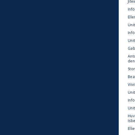
Jite
Infö
Elle
Uni
Inf
Unit
Gab
Anto
den
Sto
Bea
Viiv
Unit
Inf
Unit
Huv
Isbe
Elli