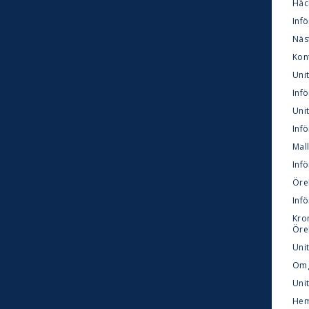
Häck
Inf
Näs
Kon
Uni
Inf
Unit
Infö
Mall
Infö
Öreb
Inf
Kro
Öre
Unit
Omg
Unit
Hem