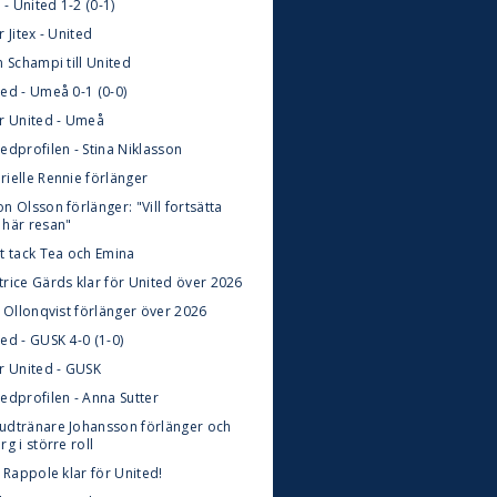
x - United 1-2 (0-1)
r Jitex - United
n Schampi till United
ted - Umeå 0-1 (0-0)
ör United - Umeå
edprofilen - Stina Niklasson
rielle Rennie förlänger
n Olsson förlänger: "Vill fortsätta
 här resan"
rt tack Tea och Emina
trice Gärds klar för United över 2026
i Ollonqvist förlänger över 2026
ed - GUSK 4-0 (1-0)
ör United - GUSK
edprofilen - Anna Sutter
udtränare Johansson förlänger och
rg i större roll
e Rappole klar för United!