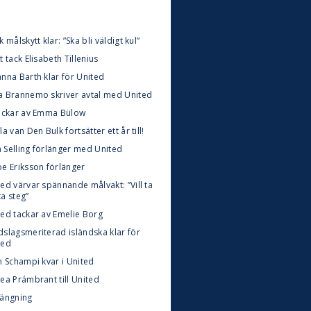
k målskytt klar: ”Ska bli väldigt kul”
t tack Elisabeth Tillenius
anna Barth klar för United
a Brannemo skriver avtal med United
tackar av Emma Bülow
la van Den Bulk fortsätter ett år till!
 Selling förlänger med United
oe Eriksson förlänger
ed värvar spännande målvakt: ”Vill ta
ta steg”
ted tackar av Emelie Borg
dslagsmeriterad isländska klar för
ted
n Schampi kvar i United
ea Prámbrant till United
längning