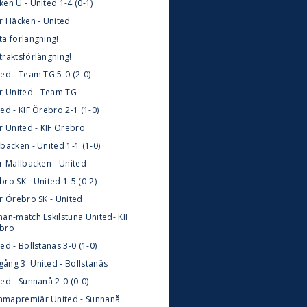
en U - United 1-4 (0-1)
ör Häcken - United
ta förlängning!
traktsförlängning!
ted - Team TG 5-0 (2-0)
ör United - Team TG
ed - KIF Örebro 2-1 (1-0)
r United - KIF Örebro
backen - United 1-1 (1-0)
r Mallbacken - United
ro SK - United 1-5 (0-2)
ör Örebro SK - United
nan-match Eskilstuna United- KIF
bro
ed - Bollstanäs 3-0 (1-0)
ång 3: United - Bollstanäs
ed - Sunnanå 2-0 (0-0)
mapremiär United - Sunnanå