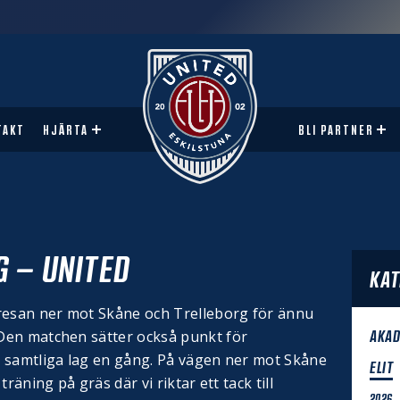
TAKT
HJÄRTA
BLI PARTNER
G – UNITED
KAT
resan ner mot Skåne och Trelleborg för ännu
AKAD
Den matchen sätter också punkt för
 samtliga lag en gång. På vägen ner mot Skåne
ELIT
räning på gräs där vi riktar ett tack till
2026