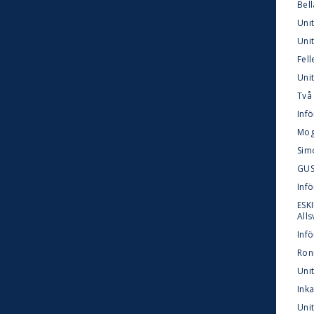
Bel
Uni
Unit
Fell
Uni
Två 
Infö
Mogg
Sim
GUSK
Inf
ESKI
All
Infö
Roni
Uni
Ink
Unit