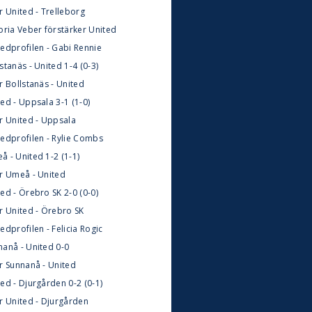
r United - Trelleborg
oria Veber förstärker United
tedprofilen - Gabi Rennie
stanäs - United 1-4 (0-3)
r Bollstanäs - United
ed - Uppsala 3-1 (1-0)
ör United - Uppsala
tedprofilen - Rylie Combs
å - United 1-2 (1-1)
ör Umeå - United
ed - Örebro SK 2-0 (0-0)
ör United - Örebro SK
edprofilen - Felicia Rogic
nanå - United 0-0
ör Sunnanå - United
ed - Djurgården 0-2 (0-1)
ör United - Djurgården