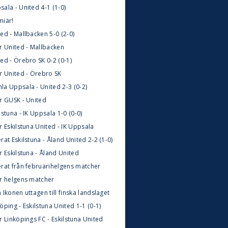
ala - United 4-1 (1-0)
miär!
ed - Mallbacken 5-0 (2-0)
r United - Mallbacken
ed - Örebro SK 0-2 (0-1)
ör United - Örebro SK
la Uppsala - United 2-3 (0-2)
ör GUSK - United
lstuna - IK Uppsala 1-0 (0-0)
r Eskilstuna United - IK Uppsala
rat Eskilstuna - Åland United 2-2 (1-0)
r Eskilstuna - Åland United
erat från februarihelgens matcher
ör helgens matcher
 Ikonen uttagen till finska landslaget
öping - Eskilstuna United 1-1 (0-1)
r Linköpings FC - Eskilstuna United