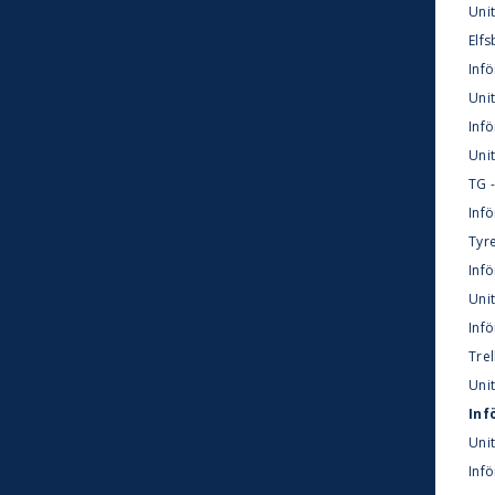
Unit
Elfs
Infö
Unit
Infö
Unit
TG -
Infö
Tyre
Inf
Unit
Inf
Trel
Uni
Inf
Unit
Infö