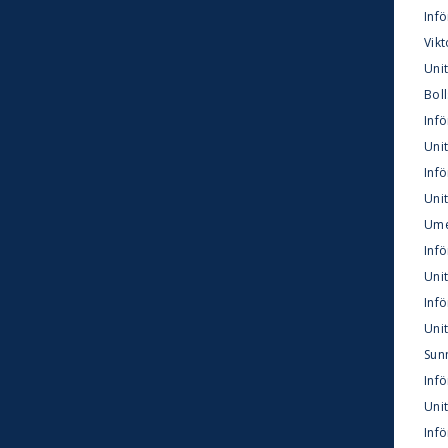
Infö
Vikt
Uni
Boll
Infö
Unit
Inf
Uni
Ume
Inf
Unit
Inf
Unit
Sun
Inf
Unit
Inf