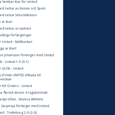
la Sember klar för United
ted tackar av Ikonen och Spets
ed tackar Stina Niklason
e är klar!
ted tackar av spelare
viktiga förlängningar
r United - Mallbacken
e är klar!!
on Johansson förlänger med United
 - United 1-5 (0-1)
ör GUSK - United
LSTUNA UNITED tillbaka till
svenskan
r KIF Örebro - United
a Åbrink skriver A-lagskontrakt
tedprofilen - Monica Wilhelm
a Sarjanoja förlänger med United
ed - Trelleborg 2-0 (2-0)