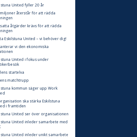
lstuna United fyller 20 år
miljoner återstår för att rädda
eningen
satta åtgärder krävs för att rädda
eningen
ta Eskilstuna United – vi behöver dig!
hanterar vi den ekonomiska
uationen
lstuna United i fokus under
itikerbesök
lens startelva
ens matchtrupp
ilstuna kommun säger upp Work
ted
rganisation ska stärka Eskilstuna
ted i framtiden
ilstuna United ser över organisationen
ilstuna United inleder samarbete med
X
ilstuna United inleder unikt samarbete