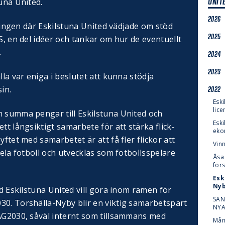
UNIT
tuna United.
2026
idningen där Eskilstuna United vädjade om stöd
2025
S, en del idéer och tankar om hur de eventuellt
.
2024
2023
lla var eniga i beslutet att kunna stödja
in.
2022
Esk
lic
n summa pengar till Eskilstuna United och
Eski
tt långsiktigt samarbete för att stärka flick-
eko
yftet med samarbetet är att få fler flickor att
Vinn
pela fotboll och utvecklas som fotbollsspelare
Åsa
för
Esk
Nyb
ad Eskilstuna United vill göra inom ramen för
SAN
30. Torshälla-Nyby blir en viktig samarbetspart
NYA
JAG2030, såväl internt som tillsammans med
Mån