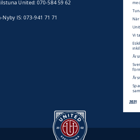
ilstuna United: 070-584 59 62
med
Tuna
a-Nyby IS: 073-941 71 71
När
Uni
Vi t
Eski
inki
Års
Sven
förm
Års
Spa
sam
2021