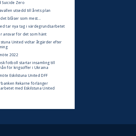
 Suicide Zero
vallen utsedd till årets plan
 det blåser som mest...
ted tar nya tag i värdegrundsarbetet
ar ansvar för det som hänt
lstuna United vidtar åtgärder efter
lning
möte 2022
sk fotboll startar insamling till
ån för krigsoffer i Ukraina
möte Eskilstuna United DFF
rbanken Rekarne förlänger
arbetet med Eskilstuna United