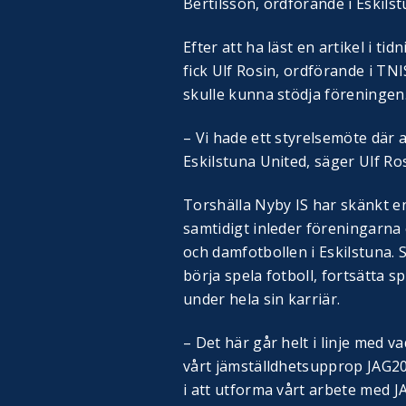
Bertilsson, ordförande i Eskils
Efter att ha läst en artikel i t
fick Ulf Rosin, ordförande i TNI
skulle kunna stödja föreningen
– Vi hade ett styrelsemöte där a
Eskilstuna United, säger Ulf Ros
Torshälla Nyby IS har skänkt e
samtidigt inleder föreningarna e
och damfotbollen i Eskilstuna. S
börja spela fotboll, fortsätta s
under hela sin karriär.
– Det här går helt i linje med v
vårt jämställdhetsupprop JAG20
i att utforma vårt arbete med 