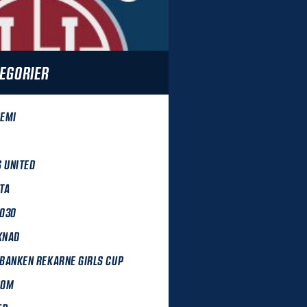
EGORIER
EMI
S UNITED
TA
030
KNAD
BANKEN REKARNE GIRLS CUP
DOM