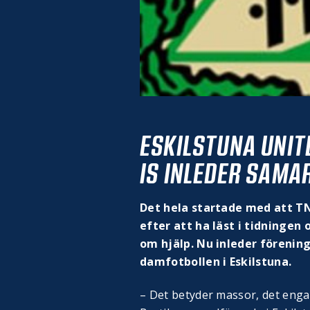
ESKILSTUNA UNIT
IS INLEDER SAMA
Det hela startade med att T
efter att ha läst i tidninge
om hjälp. Nu inleder förening
damfotbollen i Eskilstuna.
– Det betyder massor, det enga