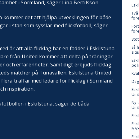
samhet i Sörmland, säger Lina Bertilsson.
Eski
Två 
en kommer det att hjälpa utvecklingen för både
för
ar i stan som sysslar med flickfotboll, säger
Fort
för
Stöt
Så 
med är att alla flicklag har en fadder i Eskilstuna
sit
dare från United kommer att delta på träningar
Eski
er och erfarenheter. Samtidigt erbjuds flicklag
pol
teds matcher på Tunavallen. Eskilstuna United
Kväl
l flera träffar med ledare för flicklag i Sörmland
Dag
h inspiration.
Esk
Uni
Ny o
kfotbollen i Eskilstuna, säger de båda
Uni
Esk
Esk
MA
Esk