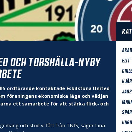
KAT
AKAD
ED OCH TORSHÄLLA-NYBY
ELIT
RBETE
GIRL
HJÄR
NIS ordförande kontaktade Eskilstuna United
JAG2
n om föreningens ekonomiska läge och vädjan
MAR
arna ett samarbete för att stärka flick- och
SPAR
UNG
gemang och stöd vi fått från TNIS, säger Lina