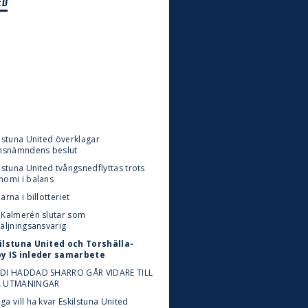
ED
ilstuna United överklagar
ensnämndens beslut
lstuna United tvångsnedflyttas trots
nomi i balans
arna i billotteriet
 Kalmerén slutar som
säljningsansvarig
ilstuna United och Torshälla-
y IS inleder samarbete
DI HADDAD SHARRO GÅR VIDARE TILL
 UTMANINGAR
ga vill ha kvar Eskilstuna United