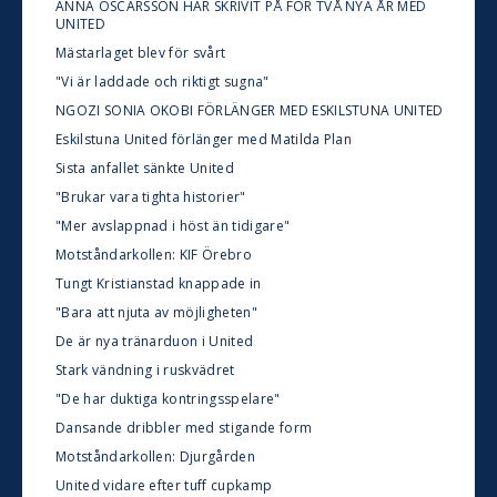
ANNA OSCARSSON HAR SKRIVIT PÅ FÖR TVÅ NYA ÅR MED
UNITED
Mästarlaget blev för svårt
"Vi är laddade och riktigt sugna"
NGOZI SONIA OKOBI FÖRLÄNGER MED ESKILSTUNA UNITED
Eskilstuna United förlänger med Matilda Plan
Sista anfallet sänkte United
"Brukar vara tighta historier"
"Mer avslappnad i höst än tidigare"
Motståndarkollen: KIF Örebro
Tungt Kristianstad knappade in
"Bara att njuta av möjligheten"
De är nya tränarduon i United
Stark vändning i ruskvädret
"De har duktiga kontringsspelare"
Dansande dribbler med stigande form
Motståndarkollen: Djurgården
United vidare efter tuff cupkamp