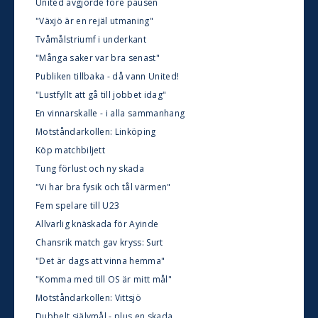
United avgjorde före pausen
"Växjö är en rejäl utmaning"
Tvåmålstriumf i underkant
"Många saker var bra senast"
Publiken tillbaka - då vann United!
"Lustfyllt att gå till jobbet idag"
En vinnarskalle - i alla sammanhang
Motståndarkollen: Linköping
Köp matchbiljett
Tung förlust och ny skada
"Vi har bra fysik och tål värmen"
Fem spelare till U23
Allvarlig knäskada för Ayinde
Chansrik match gav kryss: Surt
"Det är dags att vinna hemma"
"Komma med till OS är mitt mål"
Motståndarkollen: Vittsjö
Dubbelt självmål - plus en skada