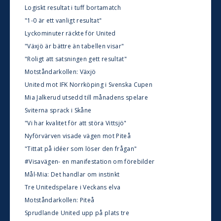
Logiskt resultat i tuff bortamatch
"1-0 är ett vanligt resultat"
Lyckominuter räckte för United
"Växjö är bättre än tabellen visar"
"Roligt att satsningen gett resultat"
Motståndarkollen: Växjö
United mot IFK Norrköping i Svenska Cupen
Mia Jalkerud utsedd till månadens spelare
Sviterna sprack i Skåne
"Vi har kvalitet för att störa Vittsjö"
Nyförvärven visade vägen mot Piteå
"Tittat på idéer som löser den frågan"
#Visavägen- en manifestation om förebilder
Mål-Mia: Det handlar om instinkt
Tre Unitedspelare i Veckans elva
Motståndarkollen: Piteå
Sprudlande United upp på plats tre