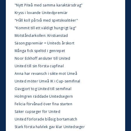
"Nytt Piteå med samma karaktärsdrag"
Kryss i lovande Unitedpremiär
"Håll koll på två med spetskvalitéer"
"Kommit till ett väldigt hungrigt lag"
Motståndarkollen: Kristianstad
Säsongspremiär = Uniteds årskort
Många fick speltid i genrepet
Noor Eckhoff ansluter till United
United till sin första cupfinal
Anna har revansch i sikte mot Umeå
United möter Umeå IK i Cup-semifinal
Oavgjort tog United till semifinal
Holmgren räddade Unitedsegern
Felicia förvånad över fina starten
Säker cupseger för United
United förlorade blåsig bortamatch
Stark första halvlek gav klar Unitedseger