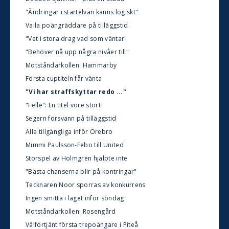
"Ändringar i startelvan känns logiskt"
Vaila poängräddare på tilläggstid
"Vet i stora drag vad som väntar"
"Behöver nå upp några nivåer till"
Motståndarkollen: Hammarby
Första cuptiteln får vänta
"Vi har straffskyttar redo ..."
"Felle": En titel vore stort
Segern försvann på tilläggstid
Alla tillgängliga inför Örebro
Mimmi Paulsson-Febo till United
Storspel av Holmgren hjälpte inte
"Bästa chanserna blir på kontringar"
Tecknaren Noor sporras av konkurrens
Ingen smitta i laget inför söndag
Motståndarkollen: Rosengård
Välförtjänt första trepoängare i Piteå