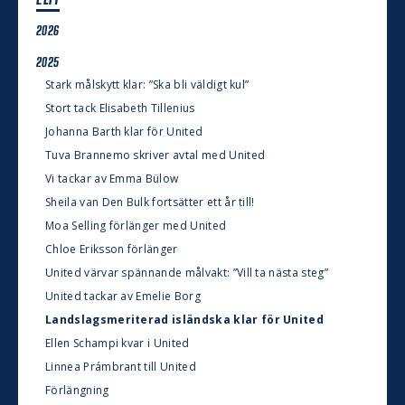
2026
2025
Stark målskytt klar: ”Ska bli väldigt kul”
Stort tack Elisabeth Tillenius
Johanna Barth klar för United
Tuva Brannemo skriver avtal med United
Vi tackar av Emma Bülow
Sheila van Den Bulk fortsätter ett år till!
Moa Selling förlänger med United
Chloe Eriksson förlänger
United värvar spännande målvakt: ”Vill ta nästa steg”
United tackar av Emelie Borg
Landslagsmeriterad isländska klar för United
Ellen Schampi kvar i United
Linnea Prámbrant till United
Förlängning