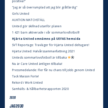
positiva!"
"Jag är så överrumplad att jag blir gråtfärdig"
Girls United
AUKTION MATCHSTÄLL
United gör skillnad utanför planen
1 421 barn aktiverade i vår sommarlovsfotboll!
Hjärta United omnämns på UEFAS hemsida
SVT Reportage: Travläger för Hjärta United deltagare!
Hjärta United: Halvårssammanfattning 2021
Uniteds sommarlovsfotboll är tillbaka
Nu är Care United äntligen tillbaka!
Pressmedelande: Fler får nu chans till Jobb genom United
Tack Maison Forte!
Rekord i Work United
Samhälls- & hållbarhetsrapporten 2020
2020
JAG2030