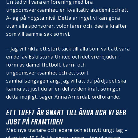
United vill vara en förening med bra
ungdomsverksamhet, en kvalitativ akademi och ett
A-lag på högsta nivå. Detta är inget vi kan göra
utan alla sponsorer, volontärer och ideella krafter
som vill samma sak som vi.
– Jag vill rikta ett stort tack till alla som valt att vara
en del av Eskilstuna United och det vi erbjuder i
form av damelitfotboll, barn- och
ungdomsverksamhet och ett stort
samhällsengagemang. Jag vill att du på djupet ska
känna att just du är en del av den kraft som gör
detta möjligt, säger Anna Arnerdal, ordförande.
ETT TUFFT ÄR SNART TILL ÄNDA OCH VI SER
JUST PÅ FRAMTIDEN
Med nya tränare och ledare och ett nytt ungt lag –
vi snittar 19,5 år i A-lagstruppen – tog vi oss an